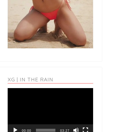
XG | IN THE RAIN
動
画
プ
レ
ー
ヤ
ー
00:00
03:27