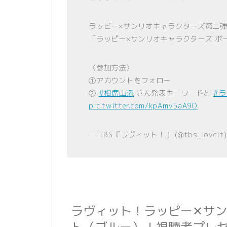
ラッピー×サンリオキャラクターズ第二
「ラッピー×サンリオキャラクターズ ポ
〈参加方法〉
①アカウントをフォロー
②
#相席山添
さん発表キーワードと
#
pic.twitter.com/kpAmv5aA9O
— TBS『ラヴィット！』 (@tbs_loveit
ラヴィット！ラッピー✕サ
ト（ブルー）！視聴者プレ