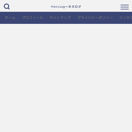
HonuLog～ホヌログ
ホーム
プロフィール
サイトマップ
プライバシーポリシー
コンタ