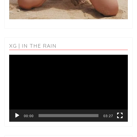
XG | IN THE RAIN
動
画
プ
レ
ー
ヤ
ー
00:00
03:27