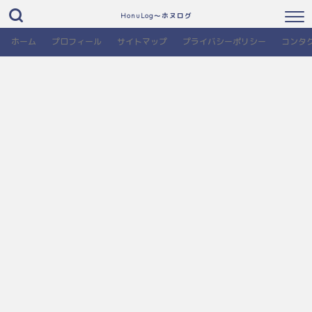
HonuLog～ホヌログ
ホーム
プロフィール
サイトマップ
プライバシーポリシー
コンタ