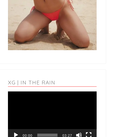
XG | IN THE RAIN
動
画
プ
レ
ー
ヤ
ー
00:00
03:27