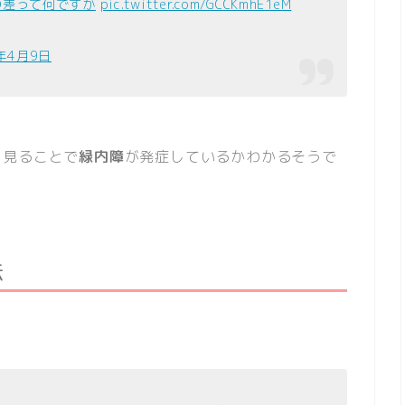
の差って何ですか
pic.twitter.com/GCCKmhE1eM
9年4月9日
を見ることで
緑内障
が発症しているかわかるそうで
法