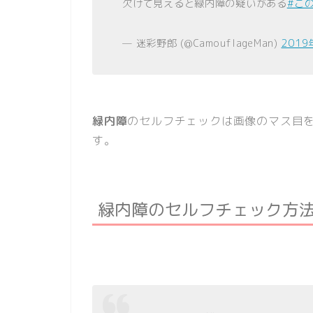
欠けて見えると緑内障の疑いがある
#こ
— 迷彩野郎 (@CamouflageMan)
201
緑内障
のセルフチェックは画像のマス目
す。
緑内障のセルフチェック方