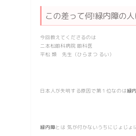
この差って何!緑内障の
今回教えてくださるのは
二本松眼科病院 眼科医
平松 類 先生（ひらまつ るい）
日本人が失明する原因で第１位なのは
緑
緑内障
とは 気が付かないうちにじょじょ