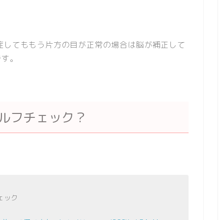
症してももう片方の目が正常の場合は脳が補正して
です。
セルフチェック？
ェック