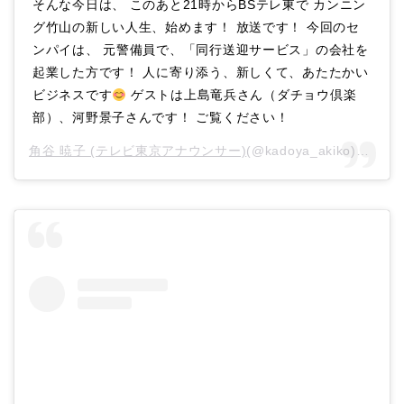
そんな今日は、 このあと21時からBSテレ東で カンニン
グ竹山の新しい人生、始めます！ 放送です！ 今回のセ
ンパイは、 元警備員で、「同行送迎サービス」の会社を
起業した方です！ 人に寄り添う、新しくて、あたたかい
ビジネスです
ゲストは上島竜兵さん（ダチョウ倶楽
部）、河野景子さんです！ ご覧ください！
角谷 暁子 (テレビ東京アナウンサー)
(@kadoya_akiko)がシェアした投稿 –