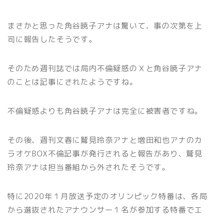
まさかと思った角谷暁子アナは驚いて、事の次第を上
司に報告したそうです。
そのため週刊誌では局内不倫疑惑のＸと角谷暁子アナ
のことは記事にされたようですね。
不倫疑惑よりも角谷暁子アナは完全に被害者ですね。
その後、週刊文春に鷲見玲奈アナと増田和也アナのカ
ラオケBOX不倫記事が発行されると報告があり、鷲見
玲奈アナは担当番組から外されたそうです。
特に2020年１月放送予定のオリンピック特番は、各局
から選抜されたアナウンサー１名が参加する特番でエ