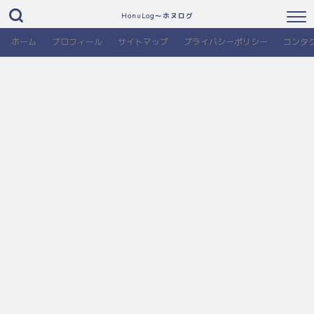
HonuLog～ホヌログ
ホーム
プロフィール
サイトマップ
プライバシーポリシー
コンタ