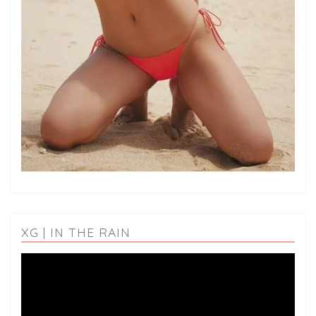
XG | IN THE RAIN
動
画
プ
レ