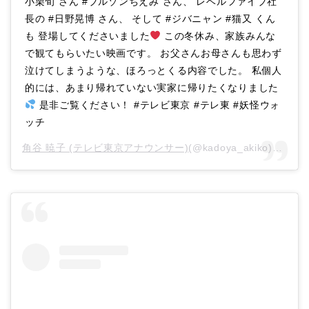
小栗旬 さん #ブルゾンちえみ さん、 レベルファイブ社
長の #日野晃博 さん、 そして #ジバニャン #猫又 くん
も 登場してくださいました
この冬休み、家族みんな
で観てもらいたい映画です。 お父さんお母さんも思わず
泣けてしまうような、ほろっとくる内容でした。 私個人
的には、あまり帰れていない実家に帰りたくなりました
是非ご覧ください！ #テレビ東京 #テレ東 #妖怪ウォ
ッチ
角谷 暁子 (テレビ東京アナウンサー)
(@kadoya_akiko)がシェアした投稿 –