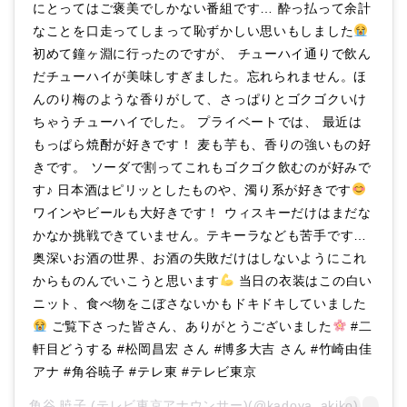
にとってはご褒美でしかない番組です… 酔っ払って余計
なことを口走ってしまって恥ずかしい思いもしました
初めて鐘ヶ淵に行ったのですが、 チューハイ通りで飲ん
だチューハイが美味しすぎました。忘れられません。ほ
んのり梅のような香りがして、さっぱりとゴクゴクいけ
ちゃうチューハイでした。 プライベートでは、 最近は
もっぱら焼酎が好きです！ 麦も芋も、香りの強いもの好
きです。 ソーダで割ってこれもゴクゴク飲むのが好みで
す♪ 日本酒はピリッとしたものや、濁り系が好きです
ワインやビールも大好きです！ ウィスキーだけはまだな
かなか挑戦できていません。テキーラなども苦手です…
奥深いお酒の世界、お酒の失敗だけはしないようにこれ
からものんでいこうと思います
当日の衣装はこの白い
ニット、食べ物をこぼさないかもドキドキしていました
ご覧下さった皆さん、ありがとうございました
#二
軒目どうする #松岡昌宏 さん #博多大吉 さん #竹崎由佳
アナ #角谷暁子 #テレ東 #テレビ東京
角谷 暁子 (テレビ東京アナウンサー)
(@kadoya_akiko)がシェアした投稿 –