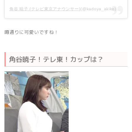
角谷 暁子 (テレビ東京アナウンサー)
(@kadoya_akiko)がシェアした投稿 –
噂通りに可愛いですね！
角谷暁子！テレ東！カップは？