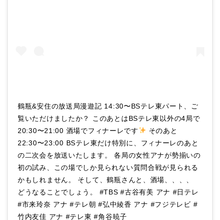
鶴瓶&安住の放送局漫遊記 14:30〜BSテレ東パート、ご
覧いただけましたか？ このあとはBSテレ東以外の4局で
20:30〜21:00 酒場でフィナーレです
そのあと
22:30〜23:00 BSテレ東だけ特別に、フィナーレのあと
の二次会を放送いたします。 各局の女性アナが勢揃いの
初の試み、この場でしか見られない質問合戦が見られる
かもしれません。 そして、鶴瓶さんと、酒場、、、、
どうなることでしょう。 #TBS #古谷有美 アナ #日テレ
#市来玲奈 アナ #テレ朝 #弘中綾香 アナ #フジテレビ #
竹内友佳 アナ #テレ東 #角谷暁子