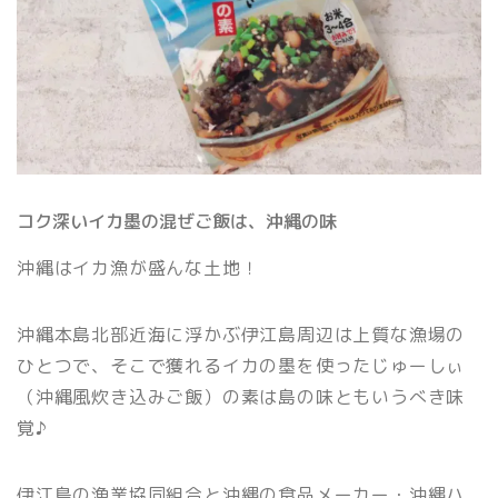
コク深いイカ墨の混ぜご飯は、沖縄の味
沖縄はイカ漁が盛んな土地！
沖縄本島北部近海に浮かぶ伊江島周辺は上質な漁場の
ひとつで、そこで獲れるイカの墨を使ったじゅーしぃ
（沖縄風炊き込みご飯）の素は島の味ともいうべき味
覚♪
伊江島の漁業協同組合と沖縄の食品メーカー・沖縄ハ