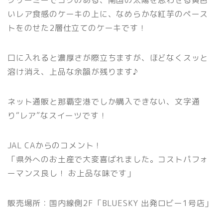
クリーミーでコクのある、南国の太陽を思わせる黄色
いレア食感のケーキの上に、なめらかな紅芋のペース
トをのせた2層仕立てのケーキです！
口に入れると濃厚さが際立ちますが、ほどなくスッと
溶け消え、上品な余韻が残ります♪
ネット通販と那覇空港でしか購入できない、文字通
り“レア”なスイーツです！
JAL CAからのコメント！
「県外へのお土産で大変喜ばれました。コストパフォ
ーマンス良し！ お上品な味です」
販売場所：国内線側2F「BLUESKY 出発ロビー1号店」