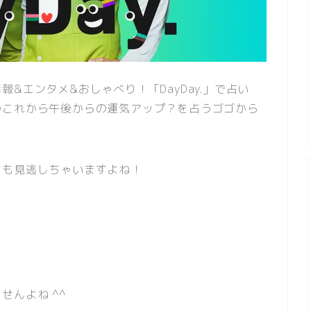
&エンタメ&おしゃべり！「DayDay.」で占い
のこれから午後からの運気アップ？を占うゴゴから
ても見逃しちゃいますよね！
せんよね ^^