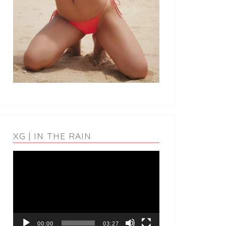
XG | IN THE RAIN
動
画
プ
レ
ー
ヤ
ー
00:00
03:27