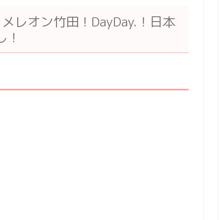
レオン竹田！DayDay.！日本
し！