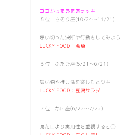
ゴゴからまあまあラッキー
５位 さそり座(10/24〜11/21)
思い切った決断や行動をしてみよう
LUCKY FOOD：煮魚
６位 ふたご座(5/21〜6/21)
買い物や推し活を楽しむとツキ
LUCKY FOOD：豆腐サラダ
７位 かに座(6/22〜7/22)
見た目より実用性を重視すると◯
LUCKY FOOD：ちらしずし