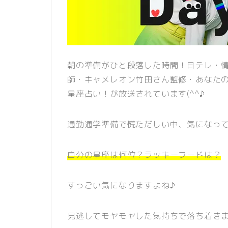
朝の準備がひと段落した時間！日テレ・情報
師・キャメレオン竹田さん監修・あなた
星座占い！が放送されています(^^♪
通勤通学準備で慌ただしい中、気になっ
自分の星座は何位？ラッキーフードは？
すっごい気になりますよね♪
見逃してモヤモヤした気持ちで落ち着きま