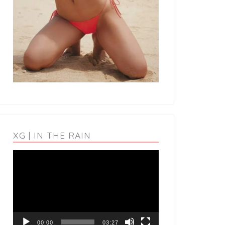
XG | IN THE RAIN
動
画
プ
レ
ー
ヤ
ー
00:00
03:27