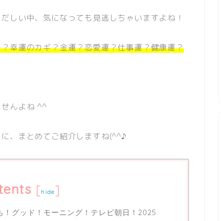
ただしい中、気になっても見逃しちゃいますよね！
ー？幸運のカギ？金運？恋愛運？仕事運？健康運？
せんよね ^^
に、まとめてご紹介しますね(^^♪
tents
[
]
hide
ち！グッド！モーニング！テレビ朝日！2025