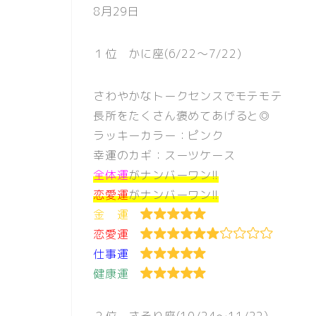
8月29日
１位 かに座(6/22〜7/22)
さわやかなトークセンスでモテモテ
長所をたくさん褒めてあげると◎
ラッキーカラー：ピンク
幸運のカギ：スーツケース
全体運
がナンバーワン!!
恋愛運
がナンバーワン!!
金 運
恋愛運
仕事運
健康運
２位 さそり座(10/24〜11/22)