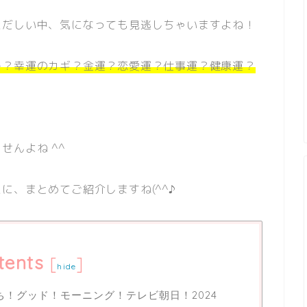
ただしい中、気になっても見逃しちゃいますよね！
ー？幸運のカギ？金運？恋愛運？仕事運？健康運？
せんよね ^^
に、まとめてご紹介しますね(^^♪
tents
[
]
hide
ち！グッド！モーニング！テレビ朝日！2024