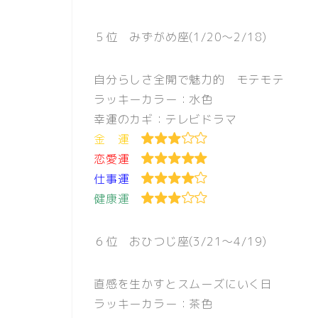
５位 みずがめ座(1/20〜2/18)
自分らしさ全開で魅力的 モテモテ
ラッキーカラー：水色
幸運のカギ：テレビドラマ
金 運
恋愛運
仕事運
健康運
６位 おひつじ座(3/21〜4/19)
直感を生かすとスムーズにいく日
ラッキーカラー：茶色