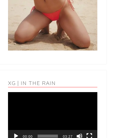
XG | IN THE RAIN
動
画
プ
レ
ー
ヤ
ー
00:00
03:27