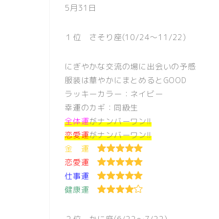
5月31日
１位 さそり座(10/24〜11/22)
にぎやかな交流の場に出会いの予感
服装は華やかにまとめるとGOOD
ラッキーカラー：ネイビー
幸運のカギ：同級生
全体運
がナンバーワン!!
恋愛運
がナンバーワン!!
金 運
恋愛運
仕事運
健康運
２位 かに座(6/22〜7/22)