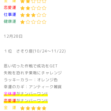
金 運
恋愛運
仕事運
健康運
12月28日
１位
さそり座(10/24〜11/22)
思い切った作戦で成功をGET
失敗を恐れず果敢にチャレンジ
ラッキーカラー：オレンジ色
幸運のカギ：アンティーク雑貨
全体運
がナンバーワン!!
恋愛運
がナンバーワン!!
金 運