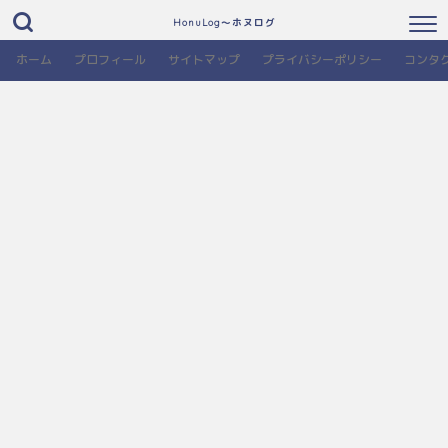
HonuLog～ホヌログ
ホーム
プロフィール
サイトマップ
プライバシーポリシー
コンタ