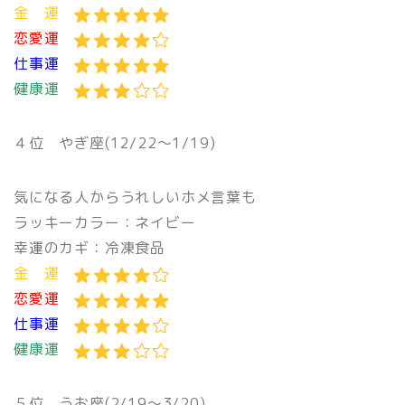
金 運
恋愛運
仕事運
健康運
４位
やぎ座(12/22〜1/19)
気になる人からうれしいホメ言葉も
ラッキーカラー：ネイビー
幸運のカギ：冷凍食品
金 運
恋愛運
仕事運
健康運
５位
うお座(2/19〜3/20)