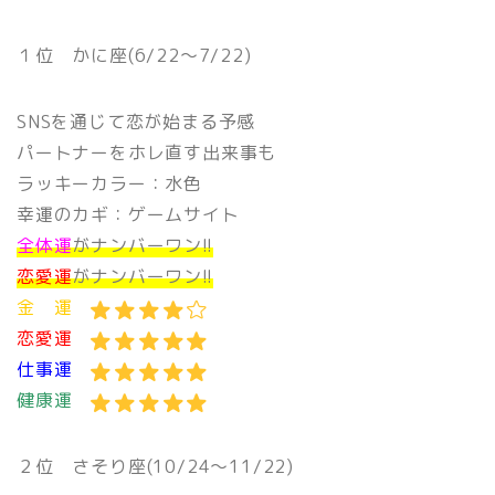
１位
かに座(6/22〜7/22)
SNSを通じて恋が始まる予感
パートナーをホレ直す出来事も
ラッキーカラー：水色
幸運のカギ：ゲームサイト
全体運
がナンバーワン!!
恋愛運
がナンバーワン!!
金 運
恋愛運
仕事運
健康運
２位
さそり座(10/24〜11/22)