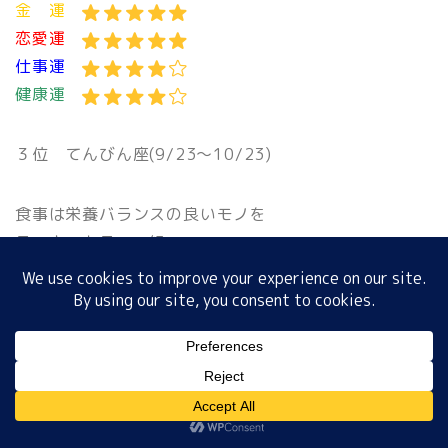
金 運
恋愛運
仕事運
ホーム
健康運
プロフィール
３位
てんびん座(9/23〜10/23)
サイトマップ
食事は栄養バランスの良いモノを
ラッキーカラー：緑
プライバシーポリシー
幸運のカギ：ＩＣカード
健康運
がナンバーワン!!
金 運
恋愛運
MENU
仕事運
健康運
ホーム
プロフィール
サイトマップ
プライバシーポリシー