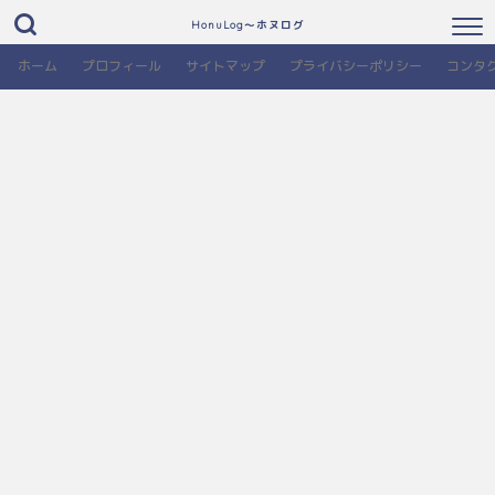
HonuLog～ホヌログ
ホーム
プロフィール
サイトマップ
プライバシーポリシー
コンタ