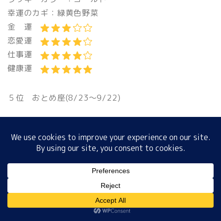
幸運のカギ：緑黄色野菜
金 運
恋愛運
ホーム
仕事運
健康運
プロフィール
サイトマップ
５位 おとめ座(8/23〜9/22)
プライバシーポリシー
同じイニシャルの人との連絡にツキ
ラッキーカラー：グレー
幸運のカギ：公園
金 運
MENU
恋愛運
仕事運
健康運
ホーム
プロフィール
サイトマップ
プライバシーポリシー