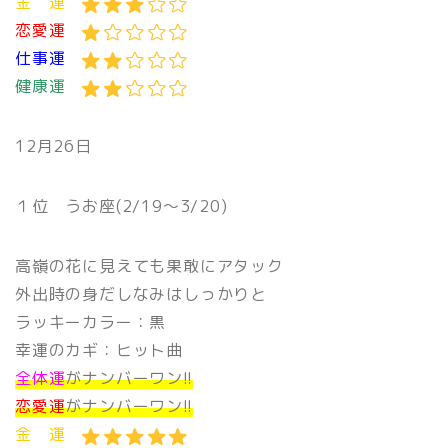
金 運
恋愛運
仕事運
健康運
12月26日
１位 うお座(2/19〜3/20)
高嶺の花に見えても果敢にアタック
外出時の身だしなみはしっかりと
ラッキーカラー：黒
幸運のカギ：ヒット曲
全体運
がナンバーワン!!
恋愛運
がナンバーワン!!
金 運