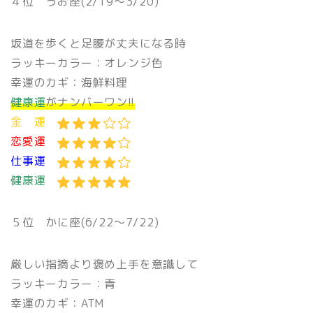
４位 うお座(2/19〜3/20)
坂道を歩くと足腰が丈夫になる時
ラッキーカラー：オレンジ色
幸運のカギ：海鮮料理
健康運
がナンバーワン!!
金 運
恋愛運
仕事運
健康運
５位 かに座(6/22〜7/22)
厳しい指摘より褒め上手を意識して
ラッキーカラー：青
幸運のカギ：ATM