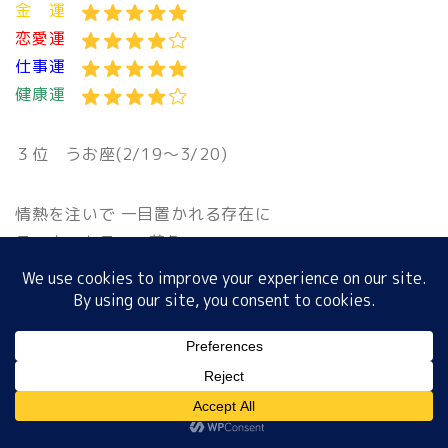
金 運
恋愛運
仕事運
ホーム
健康運
プロフィール
３位 うお座(2/19〜3/20)
サイトマップ
情熱を注いで 一目置かれる存在に
ラッキーカラー：茶色
プライバシーポリシー
幸運のカギ：レストラン
仕事運
がナンバーワン!!
金 運
恋愛運
MENU
仕事運
健康運
ホーム
プロフィール
サイトマップ
プライバシーポリシー