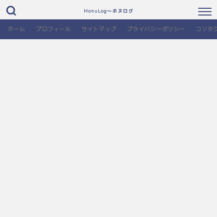
HonuLog～ホヌログ
ホーム
プロフィール
サイトマップ
プライバシーポリシー
コンタ