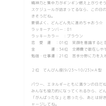
精神力と集中力がギンギン燃え上がりそ
スケジュールが詰まってるなら、この日
きそうだね。
要領よく、どんどん先に進めちゃおう☆
ラッキーナンバー：81
ラッキーカラー ：ブラウン
恋 愛 運 ：01位 笑顔を意識すると
金 運：34位 交際費で散在しやす
勉強・仕事運：21位 苦手分野に力を入
２位 てんびん座(9/23〜10/23)×Ａ型
パワー、エネルギーともに満タンの日だ
みんなも協力的になってくれるから、ど
「がんばったな」と思ったら、あとは好
ャージしてね。