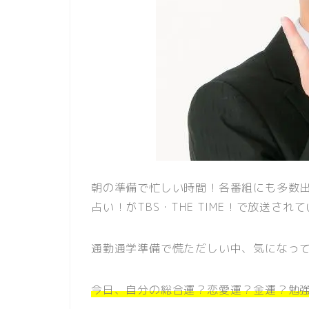
朝の準備で忙しい時間！各番組にも多数
占い！がTBS・THE TIME！で放送されて
通勤通学準備で慌ただしい中、気になっ
今日、自分の総合運？恋愛運？金運？勉