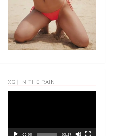
XG | IN THE RAIN
動
画
プ
レ
ー
ヤ
ー
00:00
03:27