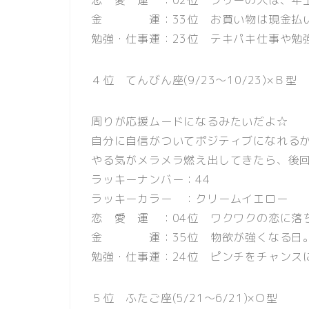
金 運：33位 お買い物は現金払い
勉強・仕事運：23位 テキパキ仕事や勉
４位 てんびん座(9/23〜10/23)×Ｂ型
周りが応援ムードになるみたいだよ☆
自分に自信がついてポジティブになれる
やる気がメラメラ燃え出してきたら、後
ラッキーナンバー：44
ラッキーカラー ：クリームイエロー
恋 愛 運 ：04位 ワクワクの恋に落ち
金 運：35位 物欲が強くなる日。
勉強・仕事運：24位 ピンチをチャンス
５位 ふたご座(5/21〜6/21)×Ｏ型