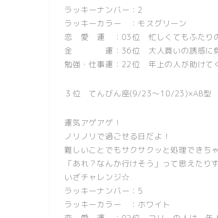
ラッキーナンバー：2
ラッキーカラー ：モスグリーン
恋 愛 運 ：03位 忙しくてもふたり
金 運：36位 大人買いの誘惑に負
勉強・仕事運：22位 年上の人が助けて
３位 てんびん座(9/23〜10/23)×AB型
運気アゲアゲ！
ノリノリで過ごせる日だよ！
難しいことでもサクサクッと処理できち
「あれ？なんか行けそう」って思えたりす
いざチャレンジ☆
ラッキーナンバー：5
ラッキーカラー ：ホワイト
恋 愛 運 ：02位 フリーの人は、年