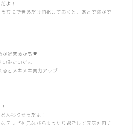
うだよ！
のうちにできるだけ消化しておくと、あとで楽がで
恋が始まるかも♥
いみたいだよ
れるとメキメキ実力アップ
ね！
んどん捗りそうだよ！
きなテレビを見ながらまったり過ごして元気を再チ