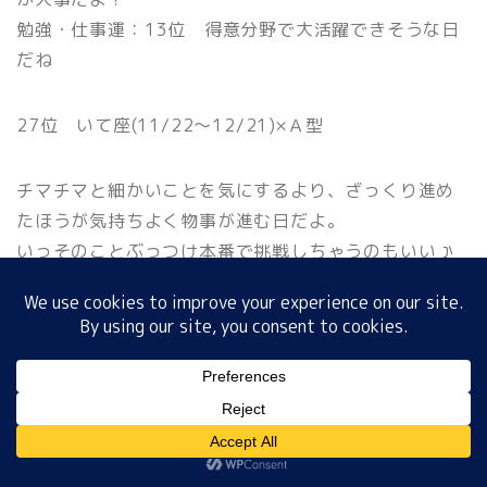
勉強・仕事運：13位 得意分野で大活躍できそうな日
だね
ホーム
27位 いて座(11/22〜12/21)×Ａ型
プロフィール
チマチマと細かいことを気にするより、ざっくり進め
サイトマップ
たほうが気持ちよく物事が進む日だよ。
いっそのことぶっつけ本番で挑戦しちゃうのもいいか
プライバシーポリシー
もしれないね。
テレビはじっくり見るといいよ☆
ラッキーナンバー：75
ラッキーカラー ：チャコールグレー
MENU
恋 愛 運 ：25位 クールキャラは受けが悪いみた
いだね
金 運：04位 買い物は質にこだわって選ぶと
ホーム
プロフィール
サイトマップ
プライバシーポリシー