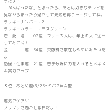
うだよ！
「がんばったな」と思ったら、あとは好きなテレビを
見ながらまったり過ごして元気を再チャージしてね。
ラッキーナンバー：2
ラッキーカラー ：モスグリーン
恋 愛 運 ：02位 フリーの人は、年上の人に注目
してみてね！
金 運：34位 交際費で散在しやすいみたいだ
よ
勉強・仕事運：21位 苦手分野に力を入れるとメキメ
キ実力アップ
３位 おとめ座(8/23〜9/22)×Ａ型
運気アゲアゲ！
ノリノリで過ごせる日だよ！