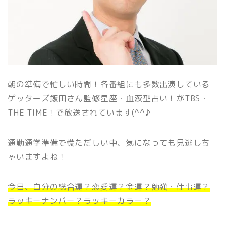
朝の準備で忙しい時間！各番組にも多数出演している
ゲッターズ飯田さん監修星座・血液型占い！がTBS・
THE TIME！で放送されています(^^♪
通勤通学準備で慌ただしい中、気になっても見逃しち
ゃいますよね！
今日、自分の総合運？恋愛運？金運？勉強・仕事運？
ラッキーナンバー？ラッキーカラー？