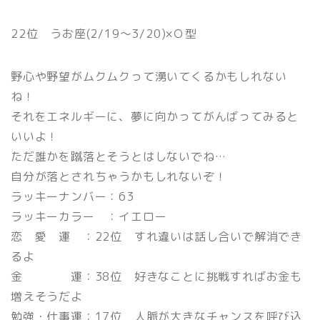
22位 うお座(2/19〜3/20)×Ｏ型
野心や野望がムクムクって湧いてくるかもしれない
ね！
それをエネルギーに、夢に向かってがんばってみると
いいよ！
ただ誰かを蹴落とそうとはしないでね…
自分が落とされちゃうかもしれないぞ！
ラッキーナンバー：63
ラッキーカラー ：イエロー
恋 愛 運 ：22位 すれ違いは話し合いで解消でき
るよ
金 運：38位 好きなことに挑戦すればお金も
増えそうだよ
勉強・仕事運：17位 人脈が大きなチャンスを呼び込