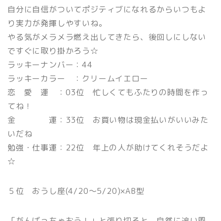
自分に自信がついてポジティブになれるからいつもよ
り実力が発揮しやすいね。
やる気がメラメラ燃え出してきたら、後回しにしない
ですぐに取り掛かろう☆
ラッキーナンバー：44
ラッキーカラー ：クリームイエロー
恋 愛 運 ：03位 忙しくてもふたりの時間を作っ
てね！
金 運：33位 お買い物は現金払いがいいみた
いだね
勉強・仕事運：22位 年上の人が助けてくれそうだよ
☆
５位 おうし座(4/20〜5/20)×AB型
「がんばっちゃおう！」と張り切ると、自然に追い風