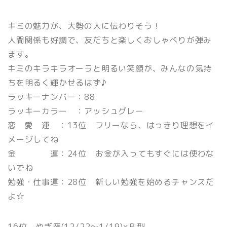
キミの魅力が、大勢の人に伝わりそう！
人間関係も好調で、友だちと楽しくおしゃべりが弾み
ます。
キミのキラキラオーラと明るい笑顔が、みんなの気持
ちを明るく輝かせるはず♪
ラッキーナンバー：88
ラッキーカラー ：アッシュグレー
恋 愛 運 ：13位 フリーなら、はっきり理想をイ
メージしてね
金 運：24位 お金が入ってもすぐには使わな
いでね
勉強・仕事運：28位 新しい勉強を始めるチャンスだ
よ☆
16位 やぎ座(12/22〜1/19)×Ｂ型