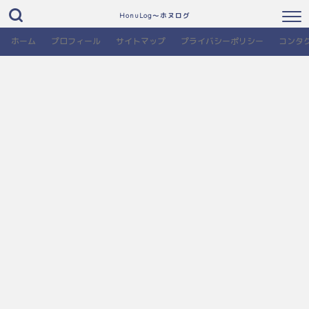
HonuLog～ホヌログ
ホーム
プロフィール
サイトマップ
プライバシーポリシー
コンタ