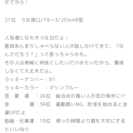
せてから！
21位 うお座(2/19〜3/20)×AB型
人気者になれそうな日だよ！
普段あんまりしゃべらない人が話しかけてきて、「な
んでだろう？」って思っちゃうかも。
その人は単純に仲良くしたいだけみたいだから、警戒
しなくて大丈夫だよ。
ラッキーナンバー：61
ラッキーカラー ：マリンブルー
恋 愛 運 ：24位 総合点の高い人が恋の相手に!?
金 運：39位 衝動買いNG、貯金を始めると金
運UPだよ
勉強・仕事運：19位 使った時間より質を大切にする
といいね☆