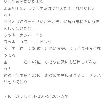
楽しめるみたいだよ☆
まぁ相手にとってもキミは変な人かもしれないけど
ね！
自分とは違うタイプだからこそ、新鮮な気持ちになる
んじゃないかな。
ラッキーナンバー：6
ラッキーカラー ：ピンク
恋 愛 運 ：06位 出会い良好、じっくり仲良くな
ってね
金 運：42位 小さな出費にも注目してみよ
う！
勉強・仕事運：33位 遊びに夢中になりそう！メリハ
リを大切に☆
７位 おうし座(4/20〜5/20)×Ａ型