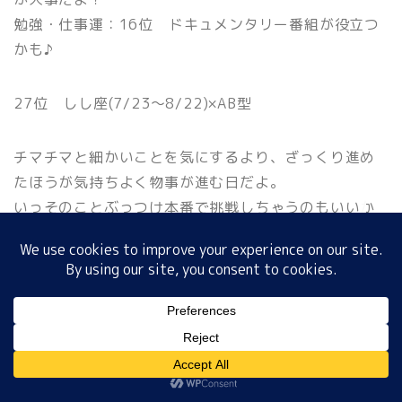
勉強・仕事運：16位 ドキュメンタリー番組が役立つ
かも♪
ホーム
27位 しし座(7/23〜8/22)×AB型
プロフィール
チマチマと細かいことを気にするより、ざっくり進め
サイトマップ
たほうが気持ちよく物事が進む日だよ。
いっそのことぶっつけ本番で挑戦しちゃうのもいいか
プライバシーポリシー
もしれないね。
テレビはじっくり見るといいよ☆
ラッキーナンバー：75
ラッキーカラー ：チャコールグレー
MENU
恋 愛 運 ：28位 競争率が高くても挑戦してみて
ね
金 運：01位 お金に余裕があれば投資に挑戦
ホーム
プロフィール
サイトマップ
プライバシーポリシー