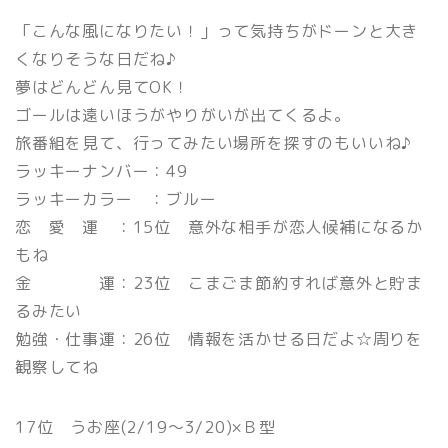
「こんな風になりたい！」って気持ちがドーンと大き
くなりそうな日だね♪
夢はどんどん見てOK！
ゴールは遠いほうがやりがいが出てくるよ。
旅番組を見て、行ってみたい場所を探すのもいいね♪
ラッキーナンバー：49
ラッキーカラー ：ブルー
恋 愛 運 ：15位 意外な相手が恋人候補になるか
もね
金 運：23位 こまごま節約すれば意外と貯ま
るみたい
勉強・仕事運：26位 情報を活かせる日だよ☆周りを
観察してね
17位 うお座(2/19〜3/20)×Ｂ型