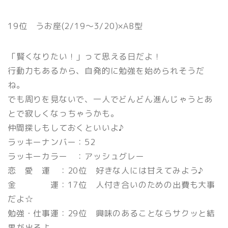
19位 うお座(2/19〜3/20)×AB型
「賢くなりたい！」って思える日だよ！
行動力もあるから、自発的に勉強を始められそうだ
ね。
でも周りを見ないで、一人でどんどん進んじゃうとあ
とで寂しくなっちゃうかも。
仲間探しもしておくといいよ♪
ラッキーナンバー：52
ラッキーカラー ：アッシュグレー
恋 愛 運 ：20位 好きな人には甘えてみよう♪
金 運：17位 人付き合いのための出費も大事
だよ☆
勉強・仕事運：29位 興味のあることならサクッと結
果が出るよ