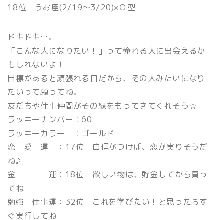
18位 うお座(2/19〜3/20)×Ｏ型
ドキドキ…。
「こんな人になりたい！」って憧れる人に出会えるか
もしれないよ！
目標があると頑張れる日だから、その人みたいになり
たいって願ってね。
友だちや仕事仲間がその縁をもってきてくれそう☆
ラッキーナンバー：60
ラッキーカラー ：ゴールド
恋 愛 運 ：17位 自信がつけば、恋が実りそうだ
ね♪
金 運：18位 欲しい物は、貯金してから買っ
てね
勉強・仕事運：32位 これを学びたい！と思ったらす
ぐ実行してね