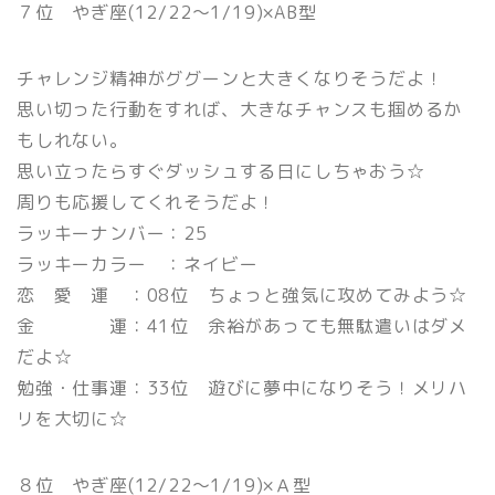
７位 やぎ座(12/22〜1/19)×AB型
チャレンジ精神がググーンと大きくなりそうだよ！
思い切った行動をすれば、大きなチャンスも掴めるか
もしれない。
思い立ったらすぐダッシュする日にしちゃおう☆
周りも応援してくれそうだよ！
ラッキーナンバー：25
ラッキーカラー ：ネイビー
恋 愛 運 ：08位 ちょっと強気に攻めてみよう☆
金 運：41位 余裕があっても無駄遣いはダメ
だよ☆
勉強・仕事運：33位 遊びに夢中になりそう！メリハ
リを大切に☆
８位 やぎ座(12/22〜1/19)×Ａ型