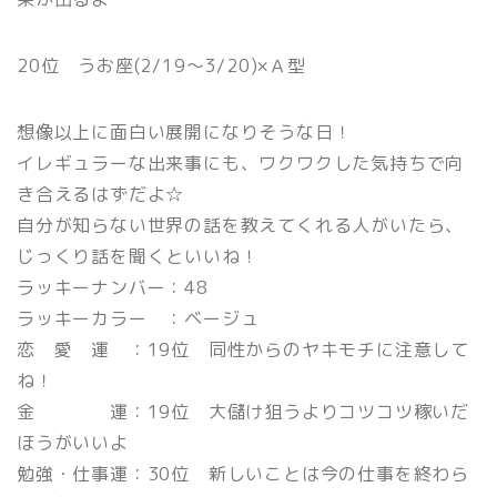
20位 うお座(2/19〜3/20)×Ａ型
想像以上に面白い展開になりそうな日！
イレギュラーな出来事にも、ワクワクした気持ちで向
き合えるはずだよ☆
自分が知らない世界の話を教えてくれる人がいたら、
じっくり話を聞くといいね！
ラッキーナンバー：48
ラッキーカラー ：ベージュ
恋 愛 運 ：19位 同性からのヤキモチに注意して
ね！
金 運：19位 大儲け狙うよりコツコツ稼いだ
ほうがいいよ
勉強・仕事運：30位 新しいことは今の仕事を終わら