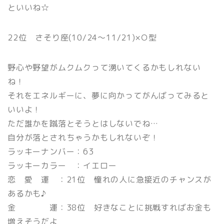
といいね☆
22位 さそり座(10/24〜11/21)×Ｏ型
野心や野望がムクムクって湧いてくるかもしれない
ね！
それをエネルギーに、夢に向かってがんばってみると
いいよ！
ただ誰かを蹴落とそうとはしないでね…
自分が落とされちゃうかもしれないぞ！
ラッキーナンバー：63
ラッキーカラー ：イエロー
恋 愛 運 ：21位 憧れの人に急接近のチャンスが
あるかも♪
金 運：38位 好きなことに挑戦すればお金も
増えそうだよ