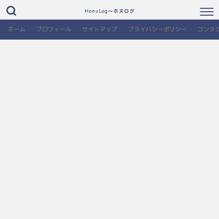
HonuLog～ホヌログ
ホーム
プロフィール
サイトマップ
プライバシーポリシー
コンタ