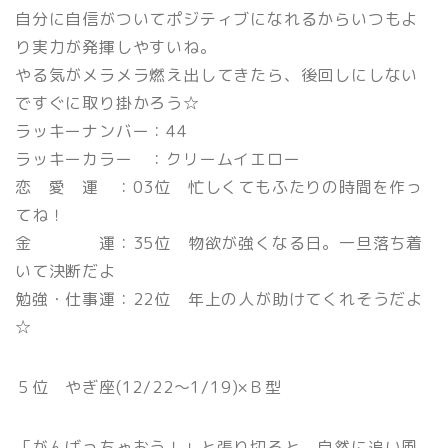
自分に自信がついてポジティブになれるからいつもよ
り実力が発揮しやすいね。
やる気がメラメラ燃え出してきたら、後回しにしない
ですぐに取り掛かろう☆
ラッキーナンバー：44
ラッキーカラー ：クリームイエロー
恋 愛 運 ：03位 忙しくてもふたりの時間を作っ
てね！
金 運：35位 物欲が強くなる日。一旦落ち着
いて決断だよ
勉強・仕事運：22位 年上の人が助けてくれそうだよ
☆
５位 やぎ座(12/22〜1/19)×Ｂ型
「がんばっちゃおう！」と張り切ると、自然に追い風