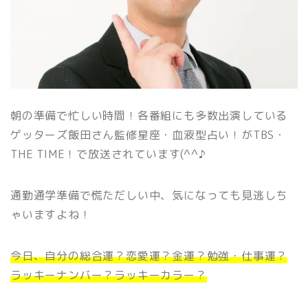
朝の準備で忙しい時間！各番組にも多数出演している
ゲッターズ飯田さん監修星座・血液型占い！がTBS・
THE TIME！で放送されています(^^♪
通勤通学準備で慌ただしい中、気になっても見逃しち
ゃいますよね！
今日、自分の総合運？恋愛運？金運？勉強・仕事運？
ラッキーナンバー？ラッキーカラー？