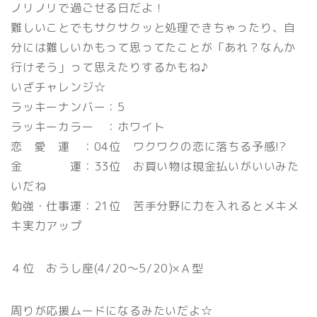
ノリノリで過ごせる日だよ！
難しいことでもサクサクッと処理できちゃったり、自
分には難しいかもって思ってたことが「あれ？なんか
行けそう」って思えたりするかもね♪
いざチャレンジ☆
ラッキーナンバー：5
ラッキーカラー ：ホワイト
恋 愛 運 ：04位 ワクワクの恋に落ちる予感!?
金 運：33位 お買い物は現金払いがいいみた
いだね
勉強・仕事運：21位 苦手分野に力を入れるとメキメ
キ実力アップ
４位 おうし座(4/20〜5/20)×Ａ型
周りが応援ムードになるみたいだよ☆