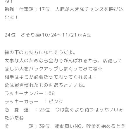
ね！
勉強・仕事運：17位 人脈が大きなチャンスを呼び込
むよ！
24位 さそり座(10/24〜11/21)×Ａ型
縁の下の力持ちになれそうだよ。
大事な人のためなら全力でがんばれるから、活躍して
ほしい人をバックアップしまくってみてね☆
相手はキミが必要だって思ってくれるよ！
靴は履き慣れたものを選ぶといいね。
ラッキーナンバー：68
ラッキーカラー ：ピンク
恋 愛 運 ：23位 今は動くより待つほうがいいみ
たいだね
金 運：39位 衝動買いNG、貯金を始めると金