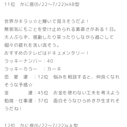
11位 かに座(6/22〜7/22)×AB型
世界がキラッ☆と輝いて見えそうだよ！
無邪気にもごとを受け止められる素直さがある１日。
大人ぶらず、感動したり笑ったりしながら過ごして
個々の疲れを洗い流そう。
おすすめのテレビはドキュメンタリー！
ラッキーナンバー：40
ラッキーカラー ：カーキ
恋 愛 運 ：12位 悩みを相談すると、仲良くなれ
そうな予感☆
金 運：45位 お金を使わない工夫を考えよう
勉強・仕事運：37位 面白そうなひらめきが生まれそ
うだね！
12位 かに座(6/22〜7/22)×Ａ型