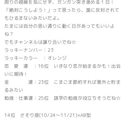
周りの視線を気にせず、ガンガン突き進める１日！
「絶対こうしよう！」って思ったら、誰に反対されて
もひるまないみたいだよ。
たまには自分の思い通りに動く日があってもいいよ
ね？
でもチャンネルは譲り合いでね☆
ラッキーナンバー：23
ラッキーカラー ：オレンジ
恋 愛 運 ：16位 いきなり恋が始まるかも！出会
いに期待！
金 運：23位 こまごま節約すれば意外と貯ま
るみたい
勉強・仕事運：25位 語学の勉強が役立ちそうだね☆
14位 さそり座(10/24〜11/21)×AB型