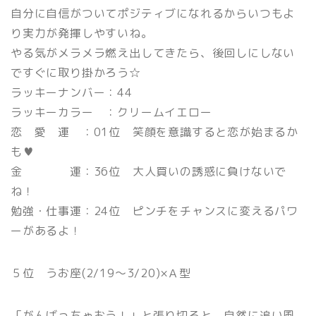
自分に自信がついてポジティブになれるからいつもよ
り実力が発揮しやすいね。
やる気がメラメラ燃え出してきたら、後回しにしない
ですぐに取り掛かろう☆
ラッキーナンバー：44
ラッキーカラー ：クリームイエロー
恋 愛 運 ：01位 笑顔を意識すると恋が始まるか
も♥
金 運：36位 大人買いの誘惑に負けないで
ね！
勉強・仕事運：24位 ピンチをチャンスに変えるパワ
ーがあるよ！
５位 うお座(2/19〜3/20)×Ａ型
「がんばっちゃおう！」と張り切ると、自然に追い風