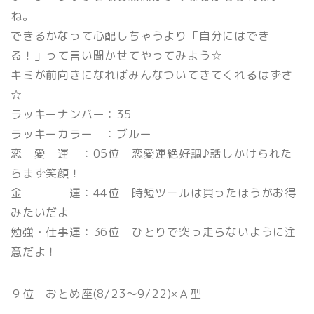
ね。
できるかなって心配しちゃうより「自分にはでき
る！」って言い聞かせてやってみよう☆
キミが前向きになればみんなついてきてくれるはずさ
☆
ラッキーナンバー：35
ラッキーカラー ：ブルー
恋 愛 運 ：05位 恋愛運絶好調♪話しかけられた
らまず笑顔！
金 運：44位 時短ツールは買ったほうがお得
みたいだよ
勉強・仕事運：36位 ひとりで突っ走らないように注
意だよ！
９位 おとめ座(8/23〜9/22)×Ａ型