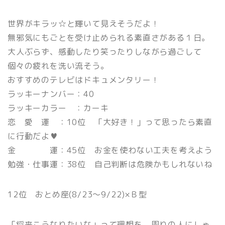
世界がキラッ☆と輝いて見えそうだよ！
無邪気にもごとを受け止められる素直さがある１日。
大人ぶらず、感動したり笑ったりしながら過ごして
個々の疲れを洗い流そう。
おすすめのテレビはドキュメンタリー！
ラッキーナンバー：40
ラッキーカラー ：カーキ
恋 愛 運 ：10位 「大好き！」って思ったら素直
に行動だよ♥
金 運：45位 お金を使わない工夫を考えよう
勉強・仕事運：38位 自己判断は危険かもしれないね
12位 おとめ座(8/23〜9/22)×Ｂ型
「将来こうなりたいな」って理想を、周りの人にしゃ