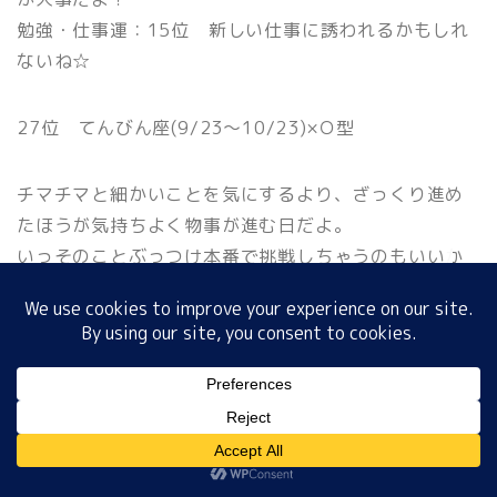
勉強・仕事運：15位 新しい仕事に誘われるかもしれ
ないね☆
ホーム
27位 てんびん座(9/23〜10/23)×Ｏ型
プロフィール
チマチマと細かいことを気にするより、ざっくり進め
サイトマップ
たほうが気持ちよく物事が進む日だよ。
いっそのことぶっつけ本番で挑戦しちゃうのもいいか
プライバシーポリシー
もしれないね。
テレビはじっくり見るといいよ☆
ラッキーナンバー：75
ラッキーカラー ：チャコールグレー
MENU
恋 愛 運 ：26位 恋の苦労を楽しもう♥
金 運：01位 お金に余裕があれば投資に挑戦
してね☆
ホーム
プロフィール
サイトマップ
プライバシーポリシー