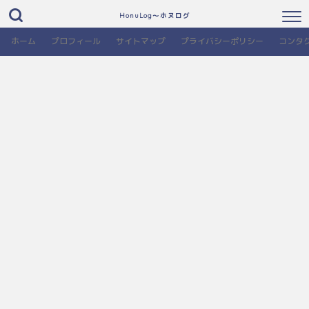
HonuLog～ホヌログ
ホーム
プロフィール
サイトマップ
プライバシーポリシー
コンタ