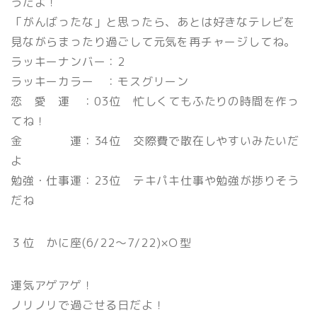
うだよ！
「がんばったな」と思ったら、あとは好きなテレビを
見ながらまったり過ごして元気を再チャージしてね。
ラッキーナンバー：2
ラッキーカラー ：モスグリーン
恋 愛 運 ：03位 忙しくてもふたりの時間を作っ
てね！
金 運：34位 交際費で散在しやすいみたいだ
よ
勉強・仕事運：23位 テキパキ仕事や勉強が捗りそう
だね
３位 かに座(6/22〜7/22)×Ｏ型
運気アゲアゲ！
ノリノリで過ごせる日だよ！