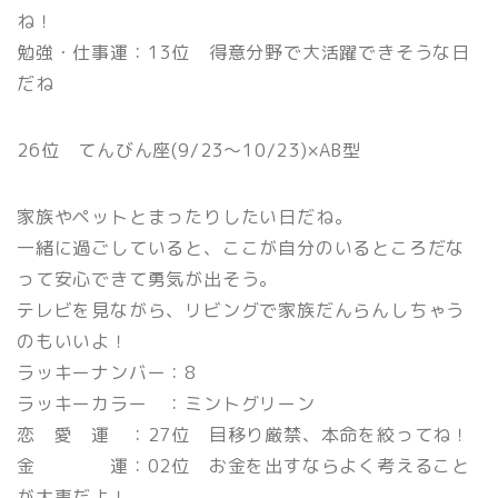
ね！
勉強・仕事運：13位 得意分野で大活躍できそうな日
だね
26位 てんびん座(9/23〜10/23)×AB型
家族やペットとまったりしたい日だね。
一緒に過ごしていると、ここが自分のいるところだな
って安心できて勇気が出そう。
テレビを見ながら、リビングで家族だんらんしちゃう
のもいいよ！
ラッキーナンバー：8
ラッキーカラー ：ミントグリーン
恋 愛 運 ：27位 目移り厳禁、本命を絞ってね！
金 運：02位 お金を出すならよく考えること
が大事だよ！