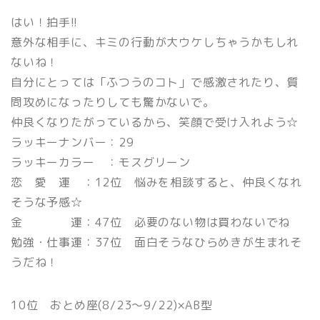
はい！拍手!!
意外な相手に、キミの行動が大ウケしちゃうかもしれ
ないね！
自分にとっては「ふつうのコト」で感激されたり、質
問攻めになったりしても驚かないで。
仲良くなりたがっているから、笑顔で受け入れよう☆
ラッキーナンバー：29
ラッキーカラー ：モスグリーン
恋 愛 運 ：12位 悩みを相談すると、仲良くなれ
そうな予感☆
金 運：47位 必要のない物は買わないでね
勉強・仕事運：37位 面白そうなひらめきが生まれそ
うだね！
10位 おとめ座(8/23〜9/22)×AB型