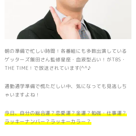
朝の準備で忙しい時間！各番組にも多数出演している
ゲッターズ飯田さん監修星座・血液型占い！がTBS・
THE TIME！で放送されています(^^♪
通勤通学準備で慌ただしい中、気になっても見逃しち
ゃいますよね！
今日、自分の総合運？恋愛運？金運？勉強・仕事運？
ラッキーナンバー？ラッキーカラー？