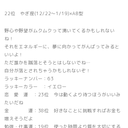
22位 やぎ座(12/22〜1/19)×AB型
野心や野望がムクムクって湧いてくるかもしれない
ね！
それをエネルギーに、夢に向かってがんばってみると
いいよ！
ただ誰かを蹴落とそうとはしないでね…
自分が落とされちゃうかもしれないぞ！
ラッキーナンバー：63
ラッキーカラー ：イエロー
恋 愛 運 ：23位 今は動くより待つほうがいいみ
たいだね
金 運：38位 好きなことに挑戦すればお金も
増えそうだよ
勉強・仕事運：19位 使った時間より質を大切にする