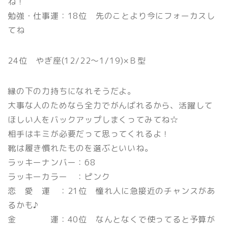
ね！
勉強・仕事運：18位 先のことより今にフォーカスし
てね
24位 やぎ座(12/22〜1/19)×Ｂ型
縁の下の力持ちになれそうだよ。
大事な人のためなら全力でがんばれるから、活躍して
ほしい人をバックアップしまくってみてね☆
相手はキミが必要だって思ってくれるよ！
靴は履き慣れたものを選ぶといいね。
ラッキーナンバー：68
ラッキーカラー ：ピンク
恋 愛 運 ：21位 憧れ人に急接近のチャンスがあ
るかも♪
金 運：40位 なんとなくで使ってると予算が