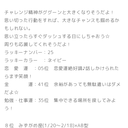
チャレンジ精神がググーンと大きくなりそうだよ！
思い切った行動をすれば、大きなチャンスも掴めるか
もしれない。
思い立ったらすぐダッシュする日にしちゃおう☆
周りも応援してくれそうだよ！
ラッキーナンバー：25
ラッキーカラー ：ネイビー
恋 愛 運 ：05位 恋愛運絶好調♪話しかけられた
らまず笑顔！
金 運：41位 余裕があっても無駄遣いはダメ
だよ☆
勉強・仕事運：35位 集中できる場所を探してみよ
う！
８位 みずがめ座(1/20〜2/18)×AB型