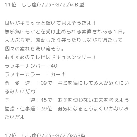
11位 しし座(7/23〜8/22)×Ｂ型
世界がキラッ☆と輝いて見えそうだよ！
無邪気にもごとを受け止められる素直さがある１日。
大人ぶらず、感動したり笑ったりしながら過ごして
個々の疲れを洗い流そう。
おすすめのテレビはドキュメンタリー！
ラッキーナンバー：40
ラッキーカラー ：カーキ
恋 愛 運 ：09位 キミを気にしてる人が近くにい
るみたいだね
金 運：45位 お金を使わない工夫を考えよう
勉強・仕事運：39位 弱気になるとうまくいかないみ
たいだよ
12位 しし座(7/23〜8/22)×AB型