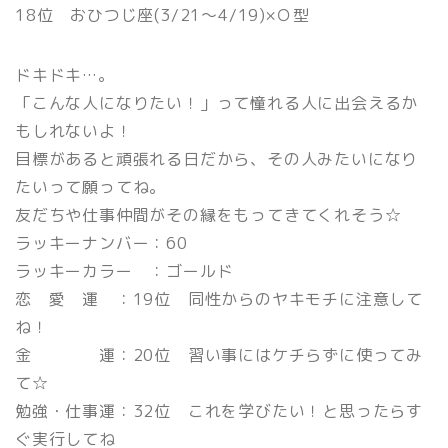
18位 おひつじ座(3/21〜4/19)×Ｏ型
ドキドキ…。
「こんな人になりたい！」って憧れる人に出会えるか
もしれないよ！
目標があると頑張れる日だから、その人みたいになり
たいって願ってね。
友だちや仕事仲間がその縁をもってきてくれそう☆
ラッキーナンバー：60
ラッキーカラー ：ゴールド
恋 愛 運 ：19位 同性からのヤキモチに注意して
ね！
金 運：20位 習い事にはケチらずに使ってみ
て☆
勉強・仕事運：32位 これを学びたい！と思ったらす
ぐ実行してね