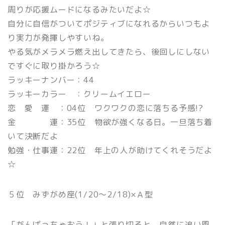
周りが応援ムードになるみたいだよ☆
自分に自信がついてポジティブになれるからいつもよ
り実力が発揮しやすいね。
やる気がメラメラ燃え出してきたら、後回しにしない
ですぐに取り掛かろう☆
ラッキーナンバー：44
ラッキーカラー ：クリームイエロー
恋 愛 運 ：04位 ワクワクの恋に落ちる予感!?
金 運：35位 物欲が強くなる日。一旦落ち着
いて決断だよ
勉強・仕事運：22位 年上の人が助けてくれそうだよ
☆
５位 みずがめ座(1/20〜2/18)×Ａ型
「がんばっちゃおう！」と張り切ると、自然に追い風