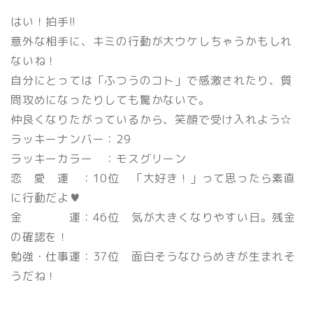
はい！拍手!!
意外な相手に、キミの行動が大ウケしちゃうかもしれ
ないね！
自分にとっては「ふつうのコト」で感激されたり、質
問攻めになったりしても驚かないで。
仲良くなりたがっているから、笑顔で受け入れよう☆
ラッキーナンバー：29
ラッキーカラー ：モスグリーン
恋 愛 運 ：10位 「大好き！」って思ったら素直
に行動だよ♥
金 運：46位 気が大きくなりやすい日。残金
の確認を！
勉強・仕事運：37位 面白そうなひらめきが生まれそ
うだね！