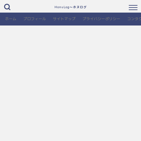
HonuLog～ホヌログ
ホーム
プロフィール
サイトマップ
プライバシーポリシー
コンタ