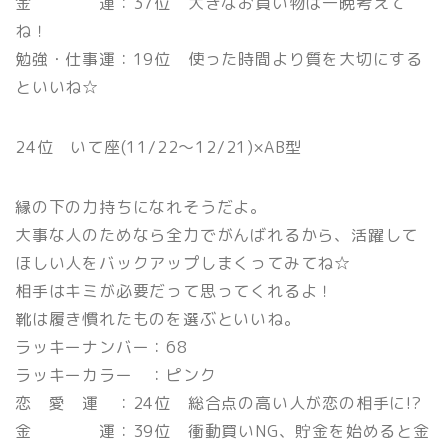
金 運：37位 大きなお買い物は一晩考えて
ね！
勉強・仕事運：19位 使った時間より質を大切にする
といいね☆
24位 いて座(11/22〜12/21)×AB型
縁の下の力持ちになれそうだよ。
大事な人のためなら全力でがんばれるから、活躍して
ほしい人をバックアップしまくってみてね☆
相手はキミが必要だって思ってくれるよ！
靴は履き慣れたものを選ぶといいね。
ラッキーナンバー：68
ラッキーカラー ：ピンク
恋 愛 運 ：24位 総合点の高い人が恋の相手に!?
金 運：39位 衝動買いNG、貯金を始めると金