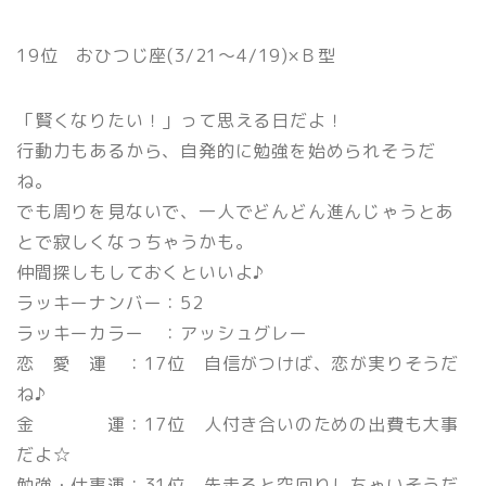
19位 おひつじ座(3/21〜4/19)×Ｂ型
「賢くなりたい！」って思える日だよ！
行動力もあるから、自発的に勉強を始められそうだ
ね。
でも周りを見ないで、一人でどんどん進んじゃうとあ
とで寂しくなっちゃうかも。
仲間探しもしておくといいよ♪
ラッキーナンバー：52
ラッキーカラー ：アッシュグレー
恋 愛 運 ：17位 自信がつけば、恋が実りそうだ
ね♪
金 運：17位 人付き合いのための出費も大事
だよ☆
勉強・仕事運：31位 先走ると空回りしちゃいそうだ