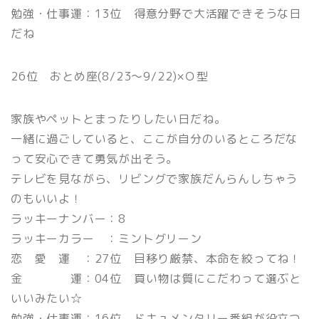
勉強・仕事運：13位 得意分野で大活躍できそうな日
だね
26位 おとめ座(8/23〜9/22)×Ｏ型
家族やペットとまったりしたい日だね。
一緒に過ごしていると、ここが自分のいるところだな
って安心できて勇気が出そう。
テレビを見ながら、リビングで家族だんらんしちゃう
のもいいよ！
ラッキーナンバー：8
ラッキーカラー ：ミントグリーン
恋 愛 運 ：27位 目移り厳禁、本命を絞ってね！
金 運：04位 買い物は質にこだわって選ぶと
いいみたい☆
勉強・仕事運：16位 ドキュメンタリー番組が役立つ