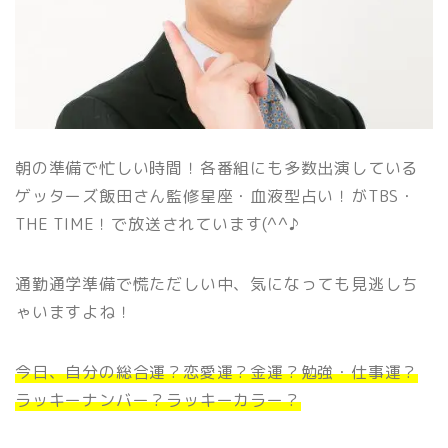
朝の準備で忙しい時間！各番組にも多数出演している
ゲッターズ飯田さん監修星座・血液型占い！がTBS・
THE TIME！で放送されています(^^♪
通勤通学準備で慌ただしい中、気になっても見逃しち
ゃいますよね！
今日、自分の総合運？恋愛運？金運？勉強・仕事運？
ラッキーナンバー？ラッキーカラー？