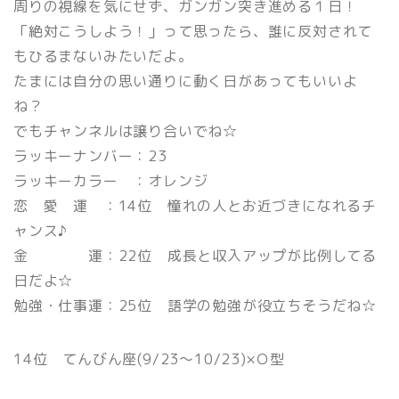
周りの視線を気にせず、ガンガン突き進める１日！
「絶対こうしよう！」って思ったら、誰に反対されて
もひるまないみたいだよ。
たまには自分の思い通りに動く日があってもいいよ
ね？
でもチャンネルは譲り合いでね☆
ラッキーナンバー：23
ラッキーカラー ：オレンジ
恋 愛 運 ：14位 憧れの人とお近づきになれるチ
ャンス♪
金 運：22位 成長と収入アップが比例してる
日だよ☆
勉強・仕事運：25位 語学の勉強が役立ちそうだね☆
14位 てんびん座(9/23〜10/23)×Ｏ型