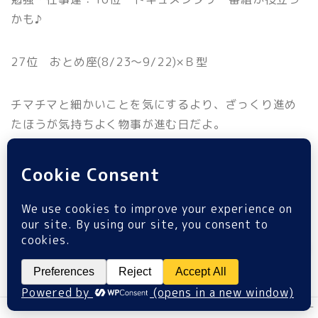
かも♪
ホーム
27位 おとめ座(8/23〜9/22)×Ｂ型
プロフィール
チマチマと細かいことを気にするより、ざっくり進め
たほうが気持ちよく物事が進む日だよ。
サイトマップ
いっそのことぶっつけ本番で挑戦しちゃうのもいいか
もしれないね。
プライバシーポリシー
テレビはじっくり見るといいよ☆
ラッキーナンバー：75
ラッキーカラー ：チャコールグレー
恋 愛 運 ：25位 クールキャラは受けが悪いみた
MENU
いだね
金 運：01位 お金に余裕があれば投資に挑戦
してね☆
ホーム
プロフィール
サイトマップ
プライバシーポリシー