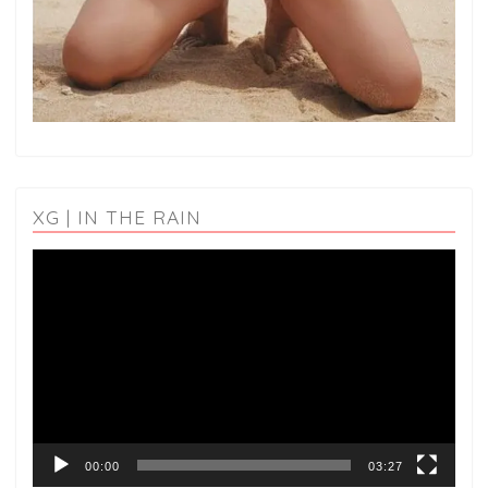
XG | IN THE RAIN
動
画
プ
レ
ー
ヤ
ー
00:00
03:27