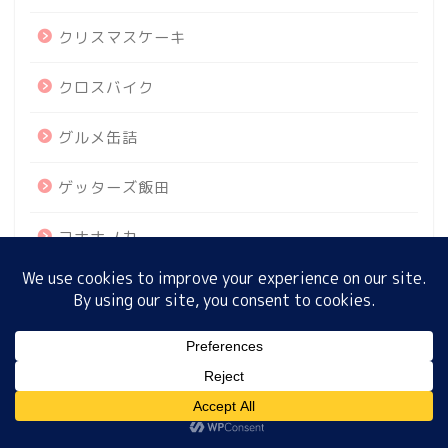
クリスマスケーキ
ホーム
クロスバイク
グルメ缶詰
プロフィール
ゲッターズ飯田
サイトマップ
コナナノカ
プライバシーポリシー
ゴゴスマ水晶玉子占い
ゴゴ星座占い
MENU
ゴーゴー☆星座占い
ホーム
プロフィール
サイトマップ
プライバシーポリシー
シウマの誕生月占い