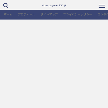
HonuLog～ホヌログ
ホーム
プロフィール
サイトマップ
プライバシーポリシー
コンタ