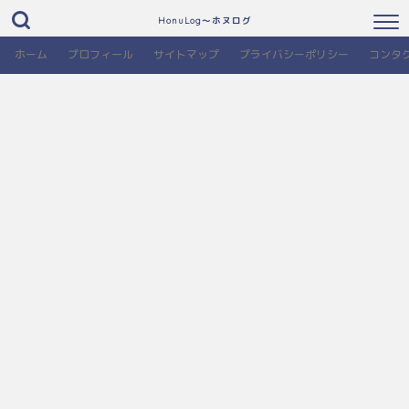
HonuLog～ホヌログ
ホーム
プロフィール
サイトマップ
プライバシーポリシー
コンタ