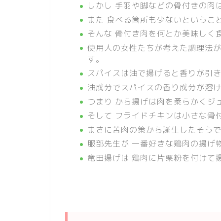
しかし 手羽や脚などの骨付きの肉
また 食べる箇所も少ないというこ
そんな 骨付き肉を何とか美味しく
使用人の女性たちが考えた調理法
す。
スパイスは油で揚げると香りが引
油成分でスパイスの香り成分が溶
つまり から揚げは肉を柔らかくジ
そして フライドチキンは小さな骨
まさに苦肉の策から誕生したそう
服部先生が 一番好きな鶏肉の揚げ
竜田揚げは 鶏肉に片栗粉を付けて