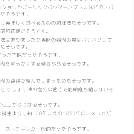
コショウやガーリックパウダーパプリカなどのスパ
のだそうです。
だけ美味しく食べるための調理法だそうです。
は昭和初期だそうです。
理法はありましたが当時の鶏肉の質はパサパサして
ったそうです。
使った下味だったそうです。
鶏肉を軟らかくする働きがあるそうです。
筋肉の繊維が縮んでしまうためだそうです。
とで しょう油の塩分の働きで筋繊維が縮まないそ
な仕上がりになるそうです。
誕生よりも約100年まえの1830年のアメリカだ
ローストチキンが一般的だったそうです。