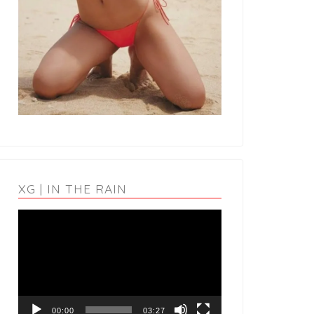
XG | IN THE RAIN
動
画
プ
レ
ー
ヤ
ー
00:00
03:27