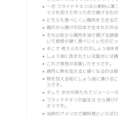
一方 フライドチキンは小麦粉に黒
イスを加えて作った衣で揚げるも
どちらも食べにくい鶏肉をできる
鶏のから揚げが日本で生まれたの
それ以前から鶏肉を油で揚げる調
いて食感が硬く食べにくいものだ
そこで 考えられたのがしょう油を
しょう油に含まれている塩分には
これで食感が改善したそうです。
鶏肉に熱を加えると硬くなるのは
熱を加える前にしょう油に漬けるこ
うです。
そして 水分が保たれてジューシー
フライドチキンの誕生は から揚げの
そうです。
当時のアメリカで鶏料理といえば