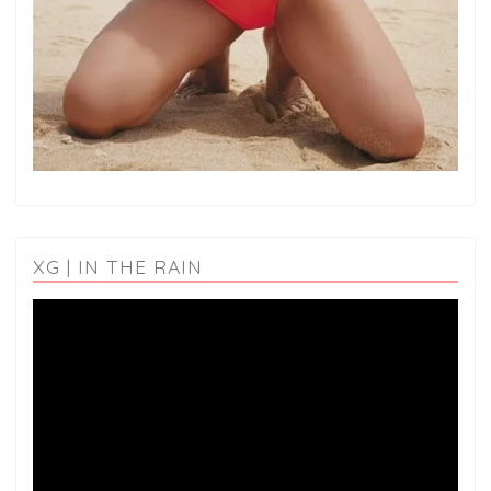
XG | IN THE RAIN
動
画
プ
レ
ー
ヤ
ー