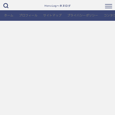
HonuLog～ホヌログ
ホーム
プロフィール
サイトマップ
プライバシーポリシー
コンタ