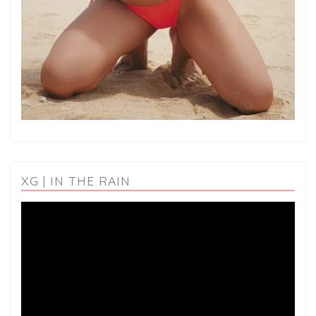
XG | IN THE RAIN
動
画
プ
レ
ー
ヤ
ー