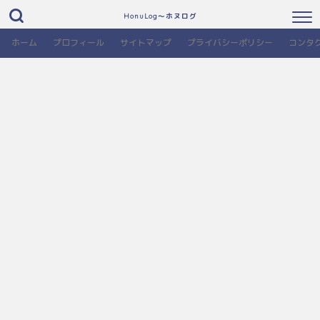
HonuLog～ホヌログ
ホーム
プロフィール
サイトマップ
プライバシーポリシー
コンタ