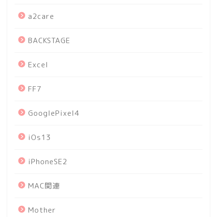
a2care
BACKSTAGE
Excel
FF7
GooglePixel4
iOs13
iPhoneSE2
MAC関連
Mother