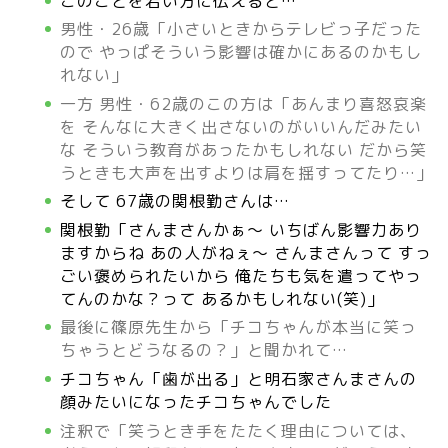
このことを若い方に伝えると…
男性・26歳「小さいときからテレビっ子だった
ので やっぱそういう影響は確かにあるのかもし
れない」
一方 男性・62歳のこの方は「あんまり喜怒哀楽
を そんなに大きく出さないのがいいんだみたい
な そういう教育があったかもしれない だから笑
うときも大声を出すよりは肩を揺すってたり…」
そして 67歳の関根勤さんは…
関根勤「さんまさんかぁ～ いちばん影響力あり
ますからね あの人がねぇ～ さんまさんって すっ
ごい褒められたいから 俺たちも気を遣ってやっ
てんのかな？って あるかもしれない(笑)」
最後に篠原先生から「チコちゃんが本当に笑っ
ちゃうとどうなるの？」と聞かれて…
チコちゃん「歯が出る」と明石家さんまさんの
顔みたいになったチコちゃんでした
注釈で「笑うとき手をたたく理由については、