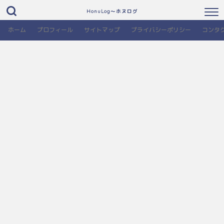
HonuLog～ホヌログ
ホーム
プロフィール
サイトマップ
プライバシーポリシー
コンタ