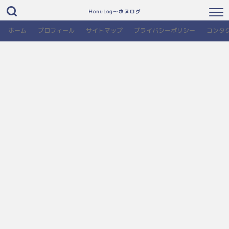
HonuLog～ホヌログ
ホーム
プロフィール
サイトマップ
プライバシーポリシー
コンタ