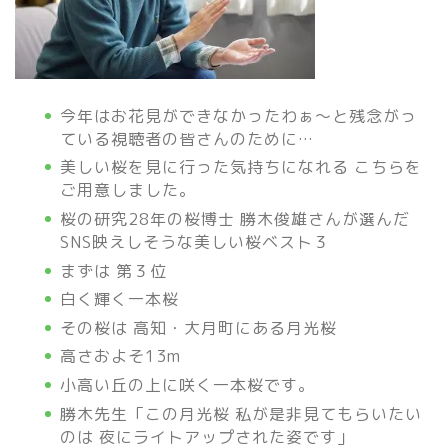
今年はお花見ができなかったわぁ～と残念がっ
ている視聴者の皆さんのために…
美しい桜を見に行った気持ちになれる こちらを
ご用意しました。
桜の研究28年の桜博士 勝木俊雄さんが選んだ
SNS映えしそうな美しい桜ベスト３
まずは 第３位
白く輝く一本桜
その桜は 高知・大月町にある月光桜
高さおよそ13m
小高い丘の上に咲く一本桜です。
勝木先生「この月光桜 私が是非見てもらいたい
のは 夜にライトアップされた姿です」