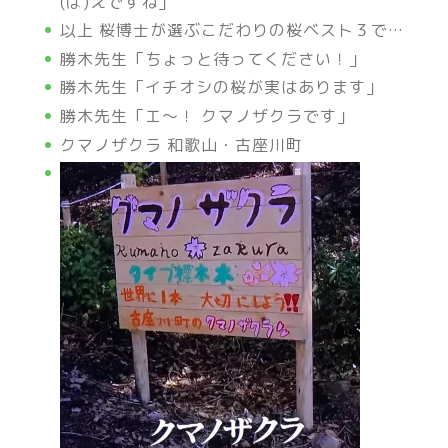
(ば)えですね」
以上 桜博士が選ぶこだわりの桜ベスト３で…
勝木先生「ちょっと待ってください！」
勝木先生「イチオシの桜が実はあります」
勝木先生「エ～！ クマノザクラです」
クマノザクラ 和歌山・古座川町