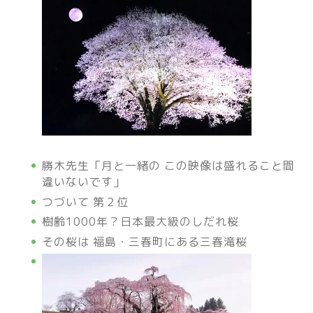
勝木先生「月と一緒の この映像は盛れること間
違いないです」
つづいて 第２位
樹齢1000年？日本最大級のしだれ桜
その桜は 福島・三春町にある三春滝桜