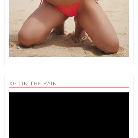
XG | IN THE RAIN
動
画
プ
レ
ー
ヤ
ー