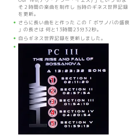
そ２時間の楽曲を制作し 当時のギネス世界記録
を更新。
さらに長い曲をと作った この「 ボサノバの盛衰
」の長さは 何と13時間23分32秒。
自らギネス世界記録を更新しました。