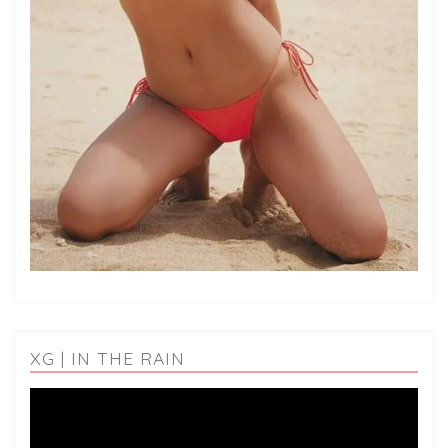
XG | IN THE RAIN
動
画
プ