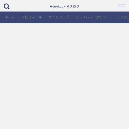
HonuLog～ホヌログ
ホーム
プロフィール
サイトマップ
プライバシーポリシー
コンタ