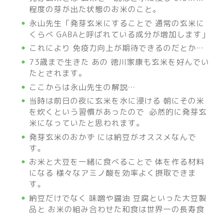
程度の芽が出た状態のお米のこと。
永山先生「発芽玄米にすることで 通常の玄米に
くらべ GABAと呼ばれている成分が増加します」
これにより 免疫力向上が期待できるのだとか…
73歳まで生きた あの 徳川家康も玄米を好んでい
たとされます。
ここからは永山先生の解説…
当時は前日の夜に玄米を水に浸ける 朝にその米
を炊くという習慣があったので 必然的に発芽玄
米になっていたと思われます。
発芽玄米のおかず には納豆がオススメなんで
す。
お米と大豆を一緒に食べることで 体を作る材料
になる 様々なアミノ酸を効率よく摂取できま
す。
納豆だけでなく 味噌や醤油 豆腐といった大豆製
品と お米の組み合わせた和食は世界一の長寿食