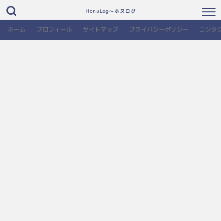
HonuLog～ホヌログ
ホーム
プロフィール
サイトマップ
プライバシーポリシー
コンタ