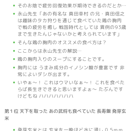
そのお陰で疲労回復効果が期待できるのだとか…
永山先生「あの有名な 真田幸村 の兄・真田信之
は趣味のタカ狩りを通じて食べていた鶏の胸肉
で戦の疲労を癒し 戦国時代としては 異例の93歳
まで生きたんじゃないかと考えられています」
そんな鶏の胸肉のオススメの食べ方は？
ここからは永山先生の解説…
鶏の胸肉入りのスープにすることです。
胸肉には うまみ成分のイノシン酸が豊富です 非
常によいダシが出ます。
いやぁ～！ これはウマいなぁ～！ これを食べた
らば長生きできると思いますよぉ～ たぶんです
けどもね ハハハハハハハ
第１位 天下を取った あの武将も食べていた 長寿飯 発芽玄
米
発芽玄米とは 玄米を一晩ほど水に浸し 0.5ｍｍ