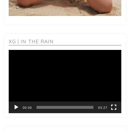
XG | IN THE RAIN
動
画
プ
レ
ー
ヤ
ー
00:00
03:27