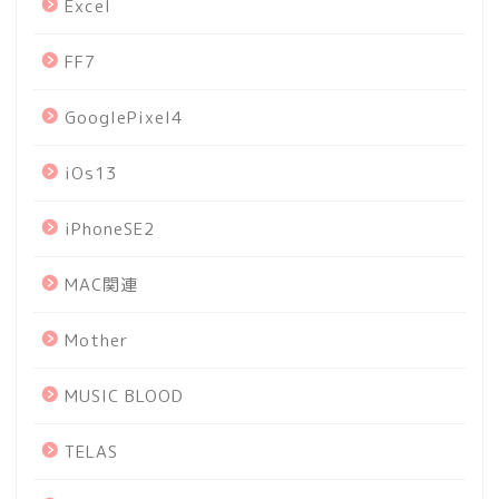
Excel
FF7
GooglePixel4
iOs13
iPhoneSE2
MAC関連
Mother
MUSIC BLOOD
TELAS