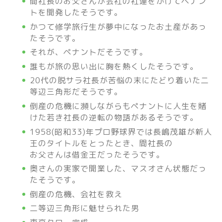
間社長のお父さんが会社の社運をかけてペナン
トを開発したそうです。
かつて修学旅行生が夢中になったお土産があっ
たそうです。
それが、ペナントだそうです。
誰もが旅の思い出に胸を熱くしたそうです。
20代の脱サラ社長が苦悩の末にたどり着いた二
等辺三角形だそうです。
倒産の危機に瀕しながらもペナントに人生を賭
けた若き社長の逆転の物語があるそうです。
1958(昭和33)年プロ野球界では長嶋茂雄が新人
王のタイトルをとったとき、間社長の
お父さんは借金王だったそうです。
奥さんの実家で開業した、マスオさん状態だっ
たそうです。
倒産の危機、会社を救え
二等辺三角形に魅せられた男