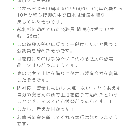
東京タワー完成
今からおよそ60年前の1956(昭和31)年終戦から
10年が経ち復興の中で日本は活気を取り
戻していたそうです。
裁判所に勤めていた公務員 間 勇(はざま いさ
む・26歳)
この復興の勢いに乗って一儲けしたいと思って
公務員を辞めたそうです。
目を付けたのは手ぬぐいに代わる庶民の必需
品・タオルだったそうです。
妻の実家に土地を借りてタオル製造会社を創業
したそうです。
間社長「資金もないし 人脈もないし とりあえず
自分の奥さんの所で土地を借りて始めたという
ことです。マスオさん状態だったんです。」
しかし、考えが甘かった！
若輩者に金を貸してくれる銀行はなかったそう
です。