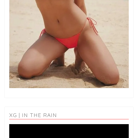
XG | IN THE RAIN
動
画