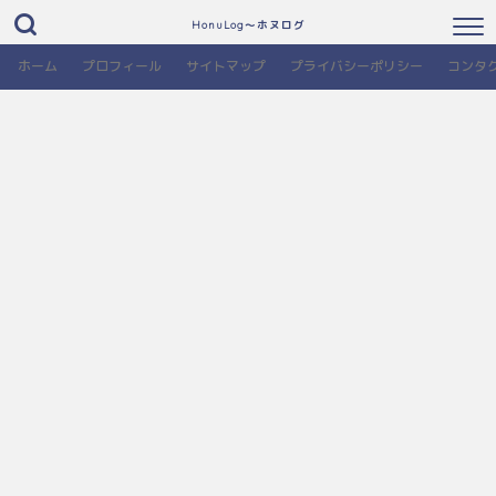
HonuLog～ホヌログ
ホーム
プロフィール
サイトマップ
プライバシーポリシー
コンタ