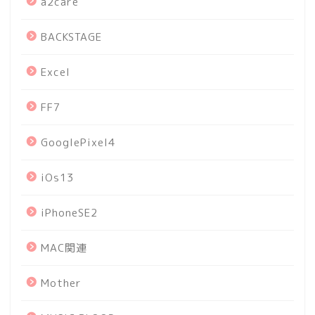
a2care
BACKSTAGE
Excel
FF7
GooglePixel4
iOs13
iPhoneSE2
MAC関連
Mother