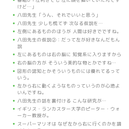
番組D「左利きでも 左に顔を描いていたんです
けど…」
八田先生「うん、それでいいと思う」
八田先生 少しも慌てず 次なる仮説を…
左側にあるもののほうが 人間は好きでですね。
八田
先生の仮説②：だって左が好きなんだもん
説
左にあるものは右の脳に 知覚系に入りますから
右の脳の方が そういう美的な物とかですね…
図形の認知とかそういうものには優れてるって
いう。
左から右に動くようなものっていうのが心地よ
いんですね。
八田先生の話を裏付ける こんな研究が…
イギリス・ランカスター大学のピーター・ウォ
ーカー教授が。
スーパーマリオは なぜ左から右に行くのかを調