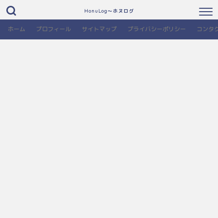
HonuLog～ホヌログ
ホーム
プロフィール
サイトマップ
プライバシーポリシー
コンタ