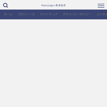
HonuLog～ホヌログ
ホーム
プロフィール
サイトマップ
プライバシーポリシー
コンタ