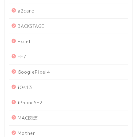
a2care
BACKSTAGE
Excel
FF7
GooglePixel4
iOs13
iPhoneSE2
MAC関連
Mother