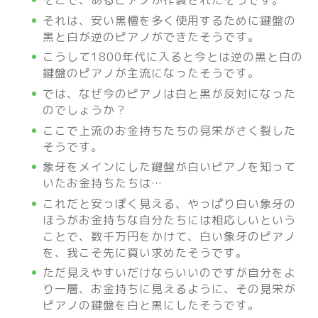
そこで、あるピアノが作製されたそうです。
それは、安い黒檀を多く使用するために鍵盤の
黒と白が逆のピアノができたそうです。
こうして1800年代に入ると今とは逆の黒と白の
鍵盤のピアノが主流になったそうです。
では、なぜ今のピアノは白と黒が反対になった
のでしょうか？
ここで上流のお金持ちたちの見栄がさく裂した
そうです。
象牙をメインにした鍵盤が白いピアノを知って
いたお金持ちたちは…
これだと安っぽく見える、やっぱり白い象牙の
ほうがお金持ちな自分たちには相応しいという
ことで、数千万円をかけて、白い象牙のピアノ
を、我こそ先に買い求めたそうです。
ただ見えやすいだけならいいのですが自分をよ
り一層、お金持ちに見えるように、その見栄が
ピアノの鍵盤を白と黒にしたそうです。