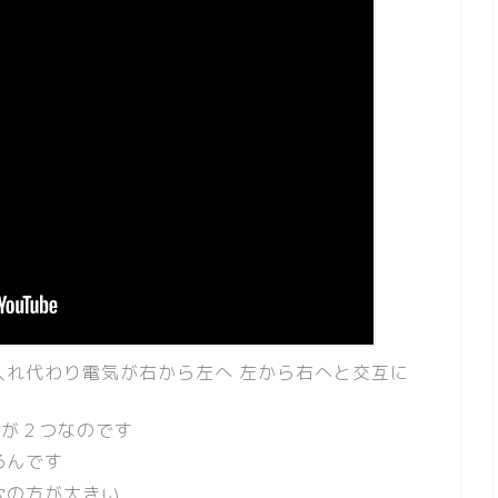
入れ代わり電気が右から左へ 左から右へと交互に
穴が２つなのです
るんです
穴の方が大きい