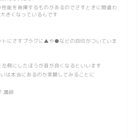
り性能を発揮するものがあるのでさすときに間違わ
が大きくなっているんです
ントにさすプラグに▲や●などの目印がついていま
を左側にしたほうが音が良くなるといいます
違いは本当にあるのか実験してみることに
 講師
）