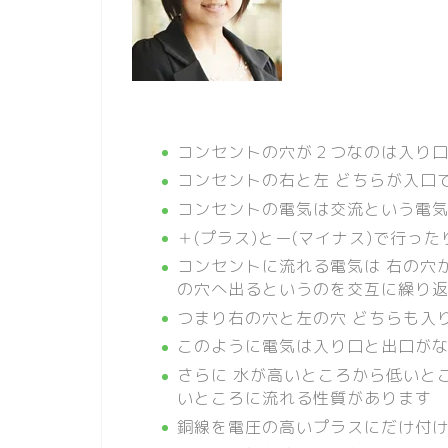
コンセントの穴が２つなのは入り
コンセントの右と左 どちらが入口
コンセントの電気は交流という電
＋(プラス)とー(マイナス)で行っ
コンセントに流れる電気は 右の穴
の穴へ出るというのを交互に繰り
つまり右の穴と左の穴 どちらも入
このように電気は入り口と出口が
さらに 水が高いところから低いと
いところに流れる性質があります
銅線を電圧の高いプラスにだけ付