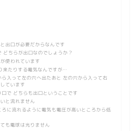
口と出口が必要だからなんです
で どちらが出口なのでしょうか？
気が使われています
たり来たりする電気なんですが…
から入って左の穴へ出たあと 左の穴から入って右
返しています
り口で どちらも出口ということです
ないと流れません
ころに流れるように電気も電圧が高いところから低
けても電球は光りません