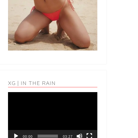
XG | IN THE RAIN
動
画
プ
レ
ー
ヤ
ー
00:00
03:27