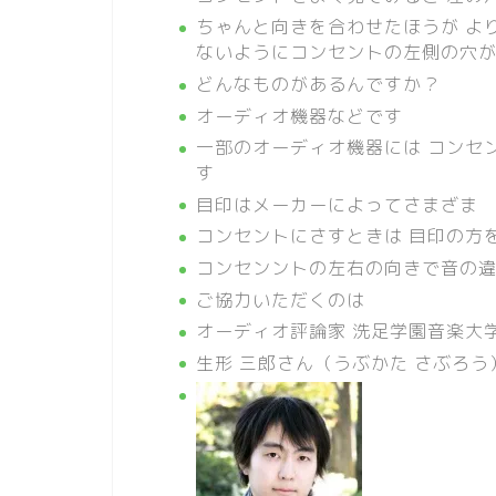
ちゃんと向きを合わせたほうが よ
ないようにコンセントの左側の穴
どんなものがあるんですか？
オーディオ機器などです
一部のオーディオ機器には コンセ
す
目印はメーカーによってさまざま
コンセントにさすときは 目印の方
コンセンントの左右の向きで音の
ご協力いただくのは
オーディオ評論家 洗足学園音楽大学
生形 三郎さん（うぶかた さぶろう