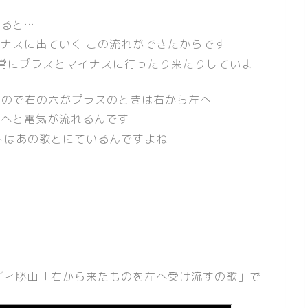
す
げると…
ナスに出ていく この流れができたからです
 常にプラスとマイナスに行ったり来たりしていま
)なので右の穴がプラスのときは右から左へ
右へと電気が流れるんです
トはあの歌とにているんですよね
ディ勝山「右から来たものを左へ受け流すの歌」で