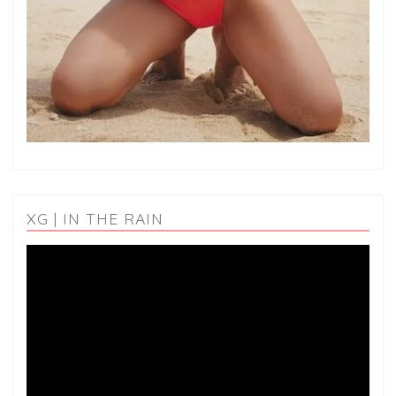
XG | IN THE RAIN
動
画
プ
レ
ー
ヤ
ー