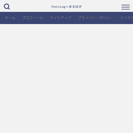
HonuLog～ホヌログ
ホーム
プロフィール
サイトマップ
プライバシーポリシー
コンタ