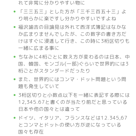
れて非常に分かりやすい物に
「三三五三」とした方が「三千三百五十三」よ
り明らかに楽ですし分かりやすいですよね
福沢諭吉の目論見は外れて西洋式簿記はなかな
か広まりませんでしたが、この数字の書き方だ
けはすぐに浸透して行き、この時に3桁区切りも
一緒に広まる事に
ちなみに4桁ごとに数え方が変わるのは日本、中
国、韓国、モンゴル(一部)ぐらいで世界的には3
桁ごとがスタンダードだったり
また、世界的にはコンマ・ドット問題という問
題も発生していて
3桁区切りと小数点以下を一緒に表記する際には
12,345.67と書くのが当たり前だと思っている
日本や他の国々とは違って
ドイツ、イタリア、フランスなどは12.345,67
とコンマとドットの使い方が逆になっている
国々も存在