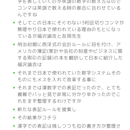
字を表していくのが英語の数字の数え方なので
コンマは英語で数える時の都合に合わせている
んですね
そしてこの日本にそぐわない3桁区切りコンマが
無理やり日本で使われている理由のもとになっ
ているが福沢諭吉と友岡先生
明治初期に西洋式の会計ルールに目を付け、ア
メリカの簿記(家計や会社の財産やビジネスに関
する取引の記録)の本を翻訳して日本に紹介した
福沢諭吉は
それまで日本で使われていた数字システムその
ものにもメスを入れて改革する事に
それまでは漢数字での表記だったので、とても
複雑でパッと見で非常に分かり辛かったのでこ
れをまず整理するわけですが
新たな表記ルールを提案し
その結果がコチラ
漢字での表記は残しつつも位の書き方が整理さ