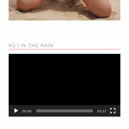
XG | IN THE RAIN
動
画
プ
レ
ー
ヤ
ー
00:00
03:27