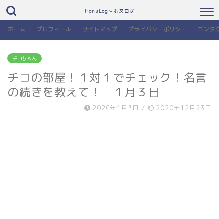
HonuLog～ホヌログ
ホーム
プロフィール
サイトマップ
プライバシーポリシー
コンタ
チコちゃん
チコの部屋！１対１でチェック！名言
の続きを教えて！ １月３日
2020年1月3日
/
2020年12月23日