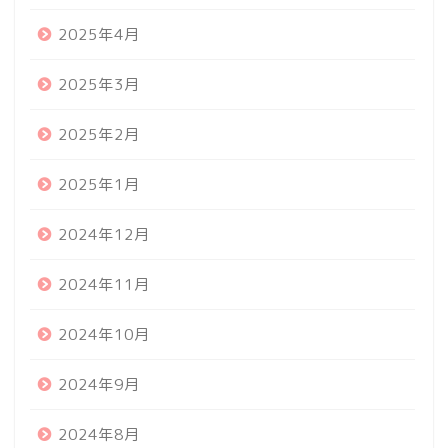
2025年4月
2025年3月
2025年2月
2025年1月
2024年12月
2024年11月
2024年10月
2024年9月
2024年8月