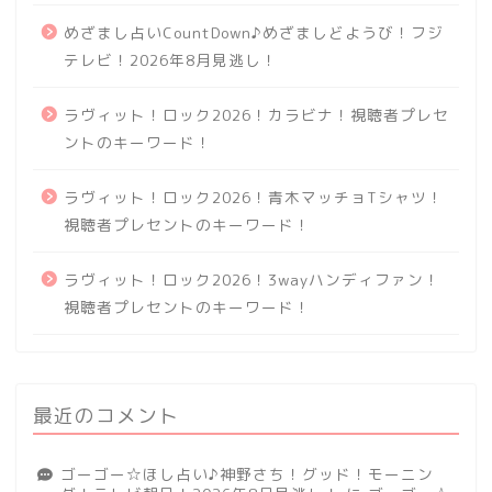
めざまし占いCountDown♪めざましどようび！フジ
テレビ！2026年8月見逃し！
ラヴィット！ロック2026！カラビナ！視聴者プレセ
ントのキーワード！
ラヴィット！ロック2026！青木マッチョTシャツ！
視聴者プレセントのキーワード！
ラヴィット！ロック2026！3wayハンディファン！
視聴者プレセントのキーワード！
最近のコメント
ゴーゴー☆ほし占い♪神野さち！グッド！モーニン