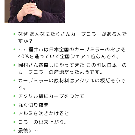
なぜ あんなにたくさんカーブミラーがあるんで
すか？
ここ福井市は日本全国のカーブミラーのおよそ
40%を造っていて全国シェア１位なんです。
岡村さん嫁探しにやってきた この町は日本一の
カーブミラーの産地だったようです。
カーブミラーの原材料はアクリルの板だそうで
す。
アクリル板にカーブをつけて
丸く切り抜き
アルミを吹きかけると
ミラーの出来上がり。
最後に…