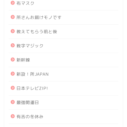
布マスク
所さんお届けモノです
教えてもらう前と後
数字マジック
新幹線
新設！所JAPAN
日本テレビZIP!
最強開運日
有吉の冬休み