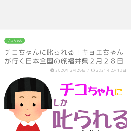
チコちゃん
チコちゃんに叱られる！キョエちゃん
が行く日本全国の旅福井県２月２８日
2020年2月28日
/
2021年2月13日