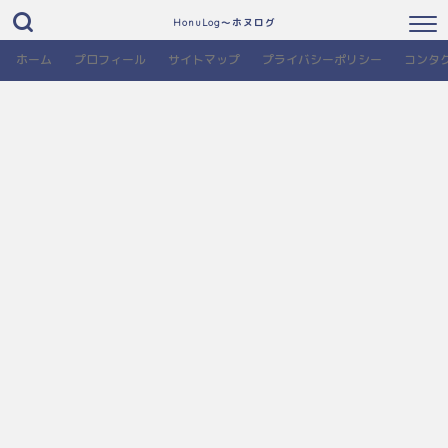
HonuLog～ホヌログ
ホーム
プロフィール
サイトマップ
プライバシーポリシー
コンタ