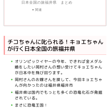
日本全国の旅福井県 まとめ
関連
チコちゃんに叱られる！キョエちゃん
が行く日本全国の旅福井県
オリンピックイヤーの今年、できれば金メダル
婚をしたい岡村さんの想い受けてキョエちゃん
が日本中を飛び回ります。
岡村さんのお嫁さんを探して、今回キョエちゃ
んが向かったのは福井県福井市
福井県は国内でもっとも多くの恐竜化石が発掘
されている。
まさに恐竜王国！