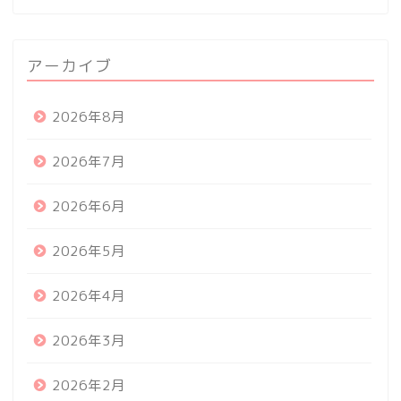
アーカイブ
2026年8月
2026年7月
2026年6月
2026年5月
2026年4月
2026年3月
2026年2月