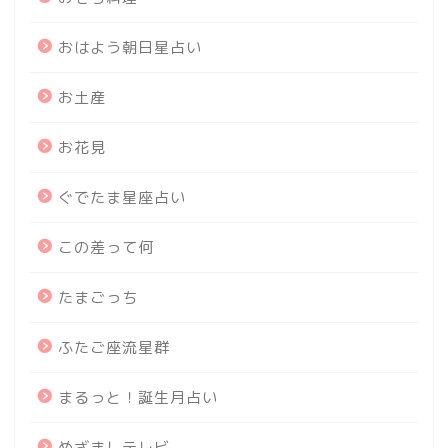
おはよう朝日星占い
お土産
お花見
ぐでたま星座占い
この差って何
たまごっち
ふたご座流星群
まるっと！誕生月占い
めざましテレビ