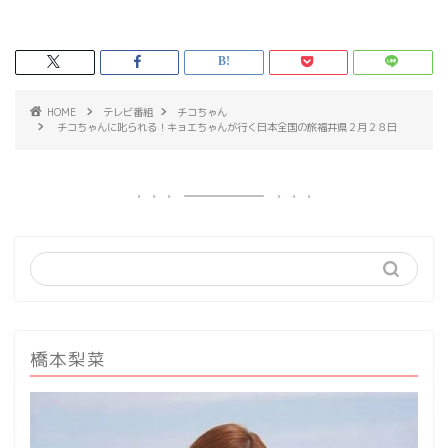
HOME
テレビ番組
チコちゃん
チコちゃんに叱られる！キョエちゃんが行く日本全国の旅福井県２月２８日
橋本梨菜