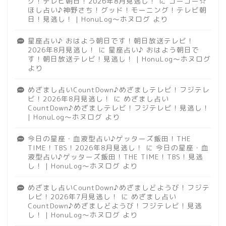
グ！テレビ朝日！2026年8月見逃し！
に
ゴーゴー☆
ほし占い♪神野さち！グッド！モーニング！テレビ朝
日！見逃し！ | HonuLog～ホヌログ
より
星座占い♪ おはよう朝日です！朝日放送テレビ！
2026年8月見逃し！
に
星座占い♪ おはよう朝日で
す！朝日放送テレビ！見逃し！ | HonuLog～ホヌログ
より
めざまし占いCountDown♪めざましテレビ！フジテレ
ビ！2026年8月見逃し！
に
めざまし占い
CountDown♪めざましテレビ！フジテレビ！見逃し！
| HonuLog～ホヌログ
より
今日の星座・血液型占い♪ゲッターズ飯田！THE
TIME！TBS！2026年8月見逃し！
に
今日の星座・血
液型占い♪ゲッターズ飯田！THE TIME！TBS！見逃
し！ | HonuLog～ホヌログ
より
めざまし占いCountDown♪めざましどようび！フジテ
レビ！2026年7月見逃し！
に
めざまし占い
CountDown♪めざましどようび！フジテレビ！見逃
し！ | HonuLog～ホヌログ
より