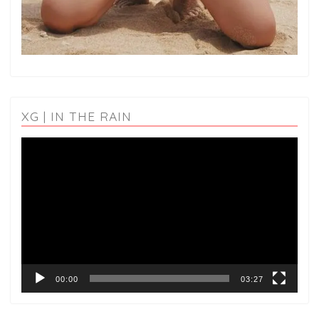
XG | IN THE RAIN
動
画
プ
レ
ー
ヤ
ー
00:00
03:27