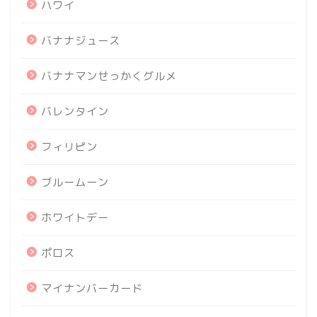
ハワイ
バナナジュース
バナナマンせっかくグルメ
バレンタイン
フィリピン
ブルームーン
ホワイトデー
ポロス
マイナンバーカード