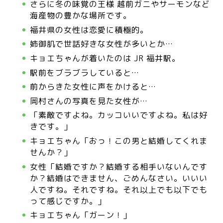
さらに冬の味覚の王様 越前ガニやサーモンなど
海産物の豊かな場所です。
福井県の女性は恋愛に積極的。
姉御肌で世話好きな女性が多いとか…
キョエちゃんが着いたのは JR 福井駅。
駅前をブラブラしていると…
前からきた女性に声をかけると…
岡村さんの写真を見た女性が…
「素敵ですよね。カッコいいですよね。私は好
きです。」
キョエちゃん「おっ！この男と結婚してくれま
せんか？」
女性「結婚ですか？結婚する相手いないんです
か？結婚はできません、ごめんなさい。いいい
人ですね。それですね。それ以上でも以下でも
って感じですか。」
キョエちゃん「ガーン！」