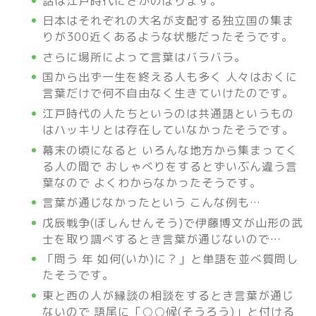
話は江戸時代にさかのぼります。
日本はそれぞれの大名が支配する独立国の集ま
りが300近くあるような状態だったそうです。
さらに場所によって言葉はバラバラ。
国から出ず一生を終える人も多く 人々はおくに
言葉だけで何不自由なく生きていけたのです。
江戸時代の人たちというのは共通語というもの
はハッキリとは存在していなかったそうです。
幕末の頃になると いろんな地方から集まってく
る人の間で おしゃべりをするとずいぶん違う言
葉なので よくわからなかったそうです。
言葉が通じなかったという こんな例も…
戊辰戦争(ぼしんせんそう)で伊藤博文が山形の武
士を取り調べするとき言葉が通じないので…
「問う 年 如何(いか)に？」と単語を並べ質問し
たそうです。
東と西の人が縁談の相談をするとき言葉が通じ
ないので 語尾に「○○候(そうろう)」と付ける