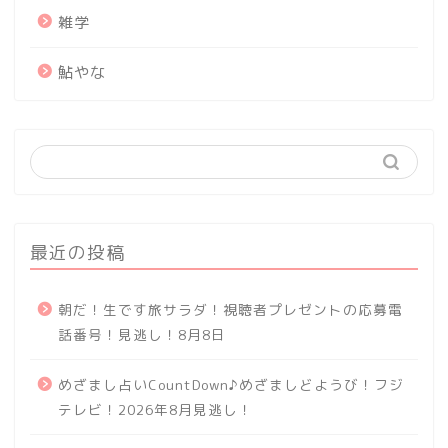
雑学
鮎やな
最近の投稿
朝だ！生です旅サラダ！視聴者プレゼントの応募電
話番号！見逃し！8月8日
めざまし占いCountDown♪めざましどようび！フジ
テレビ！2026年8月見逃し！