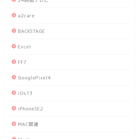
24時間テレビ
a2care
BACKSTAGE
Excel
FF7
GooglePixel4
iOs13
iPhoneSE2
MAC関連