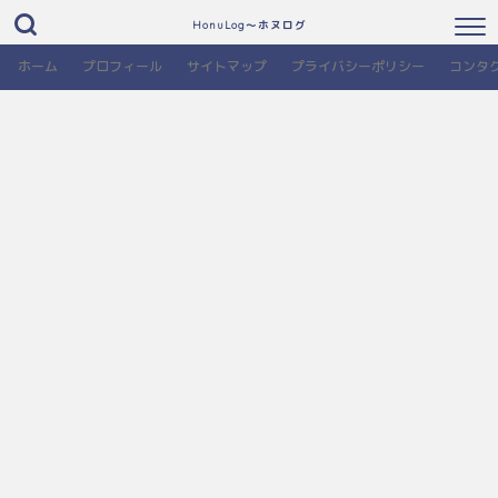
HonuLog～ホヌログ
ホーム
プロフィール
サイトマップ
プライバシーポリシー
コンタ