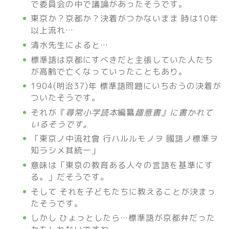
で委員会の中で議論があったそうです。
東京か？京都か？決着がつかないまま 時は10年
以上流れ…
清水先生によると…
標準語は京都にすべきだと主張していた人たち
が高齢で亡くなっていったこともあり。
1904(明治37)年 標準語問題にいちおうの決着が
ついたそうです。
それが『
尋常小学
読本
編纂
趣意書』に書かれて
いるそうです。
「東京ノ中流社會 行ハルルモノヲ 國語ノ標準ヲ
知ラシメ其統一」
意味は「東京の教育ある人々の言語を基準にす
る。」だそうです。
そして それを子どもたちに教えることが決まっ
たそうです。
しかし ひょっとしたら…標準語が京都弁だった