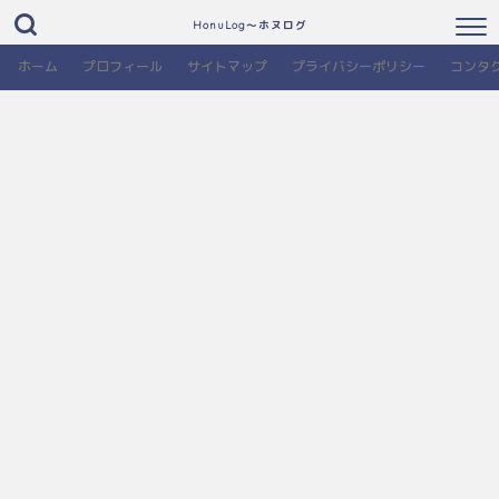
HonuLog～ホヌログ
ホーム
プロフィール
サイトマップ
プライバシーポリシー
コンタ