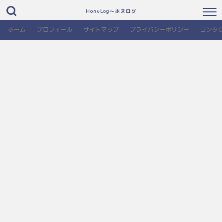
HonuLog～ホヌログ
ホーム
プロフィール
サイトマップ
プライバシーポリシー
コンタ