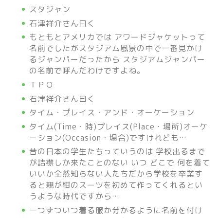
スタジャン
石津祥介さん曰く
もともとアメリカでは アワードジャケットって
名前でしたがスタジアム風景の中で一番見かけ
るジャンパーだったから スタジアムジャンパー
の名前で呼んだわけですよね。
ＴＰＯ
石津祥介さん曰く
タイム・プレイス・アンド・オーケーション
タイム(Time・時)プレイス(Place・場所)オーケ
ーション(Occasion・場合)ですけれども…
昔の日本の学生たちっていうのは 学校出るまで
が詰襟しか来たことのない いつ どこで 何を着て
いいか全然知らない人たちだから学校を卒業す
ると親が紺のスーツを初めて作ってくれるとい
うような時代ですから…
一つずついつ着る服か分かるように名前を付け