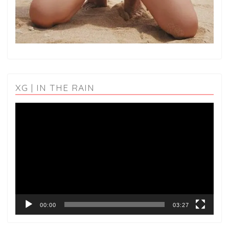
XG | IN THE RAIN
動
画
プ
レ
ー
ヤ
ー
00:00
03:27