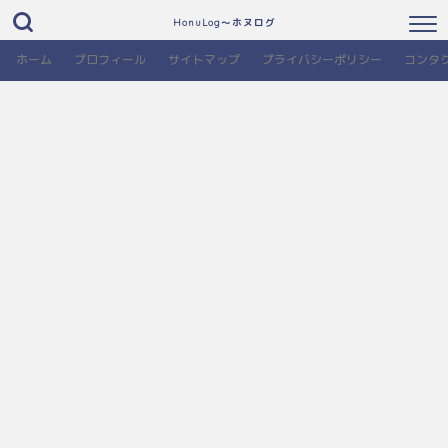
HonuLog～ホヌログ
ホーム
プロフィール
サイトマップ
プライバシーポリシー
コンタ