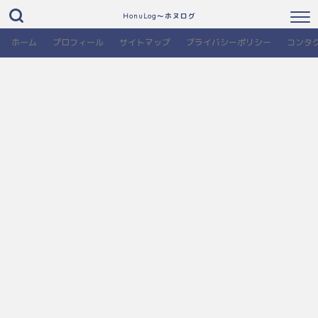
HonuLog～ホヌログ
ホーム
プロフィール
サイトマップ
プライバシーポリシー
コンタ