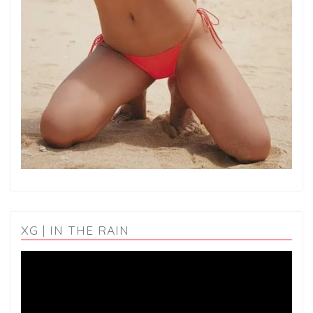
XG | IN THE RAIN
動
画
プ
レ