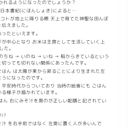
置かれるようになったのでしょうか？
日本書紀(にほんしょき)によると…
コトが地上に降りる際 天上で育てた神聖な田んぼ
と伝えました。
あったといえます。
作が中心となり お米は主食として生活していく上
ました。
のちね → いのね → いね → 稲からきているという
と切っても切れない関係にあったんです。
ごはん は太陽が東から昇ることにより生まれた左
ようになったのです。
 平安時代からついており 当時の絵巻にも ごはん
いる様子が描かれています。
ごはん 右にみそ汁を奥のが正しい配膳と記されてい
!?
そ汁 を右手前ではなく 左奥に置く人が多いんで