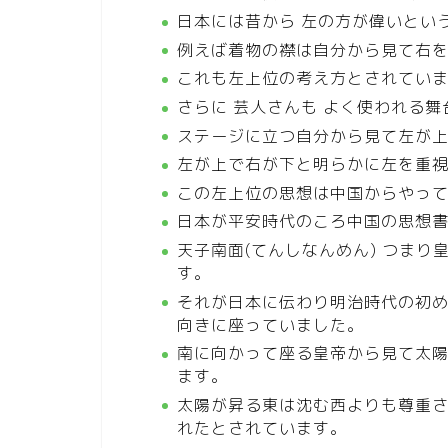
日本には昔から 左の方が偉いとい
例えば着物の襟は自分から見て右を
これも左上位の考え方とされてい
さらに 芸人さんも よく使われる舞
ステージに立つ自分から見て左が上
左が上で右が下と明らかに左を重
この左上位の思想は中国からやっ
日本が平安時代のころ中国の思想書 
天子南面(てんしなんめん) つま
す。
それが日本に伝わり明治時代の初
向きに座っていました。
南に向かって座る皇帝から見て太陽
ます。
太陽が昇る東は沈む西よりも尊重さ
れたとされています。