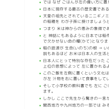
では なぜ ごはんが左の偉い方に
日本に現存する最古の歴史書である
天皇の祖先とされているニニギノミ
の稲穂を わが子孫に授けましょう
つまり 米は神からの恵みの象徴で
と 神話にもあるように日本では稲
で欠かせない命の糧(かて)となり
稲の語源が 生命(いのち)の根 → い
説もあるほど お米は日本人の生活
日本人にとって特別な存在だった 
上位の思想によって 左に置かれる
このご飯を左側に置くという文化は
が左 汁物を右に置いて食事をして
そして小学校の教科書でも 左に 
ます。
しかし ここで先生から驚きの一言が
関西地方や九州地方の一部では み