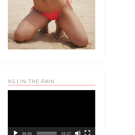
XG | IN THE RAIN
動
画
プ
レ
ー
ヤ
ー
00:00
03:27