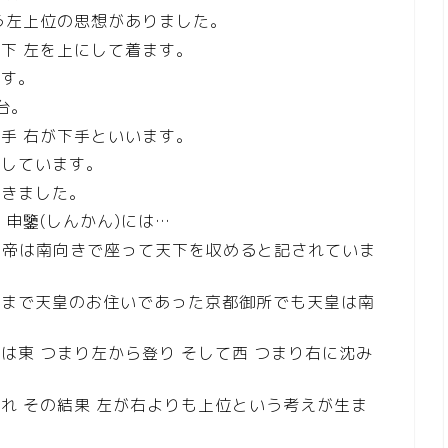
う左上位の思想がありました。
下 左を上にして着ます。
ます。
台。
手 右が下手といいます。
視しています。
てきました。
申鑒(しんかん)には…
り皇帝は南向きで座って天下を収めると記されていま
めまで天皇のお住いであった京都御所でも天皇は南
は東 つまり左から登り そして西 つまり右に沈み
れ その結果 左が右よりも上位という考えが生ま