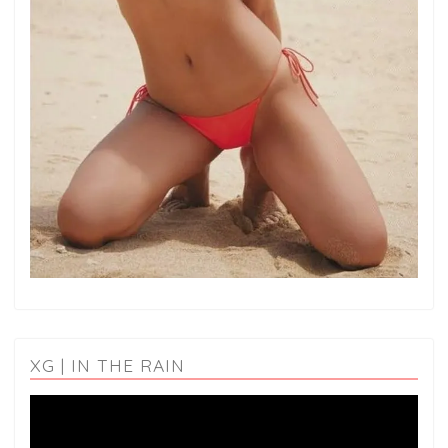
XG | IN THE RAIN
動
画