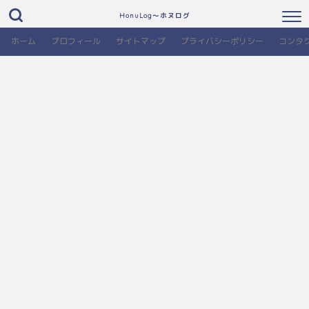
HonuLog～ホヌログ
ホーム
プロフィール
サイトマップ
プライバシーポリシー
コンタ