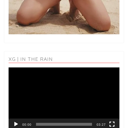
XG | IN THE RAIN
動
画
プ
レ
ー
ヤ
ー
00:00
03:27