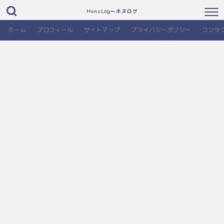
HonuLog～ホヌログ
ホーム
プロフィール
サイトマップ
プライバシーポリシー
コンタ