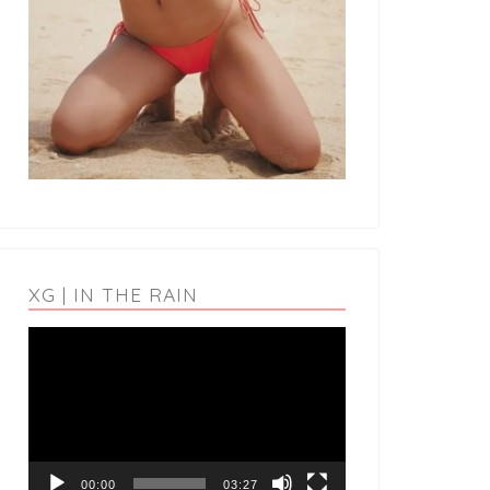
XG | IN THE RAIN
動
画
プ
レ
ー
ヤ
ー
00:00
03:27