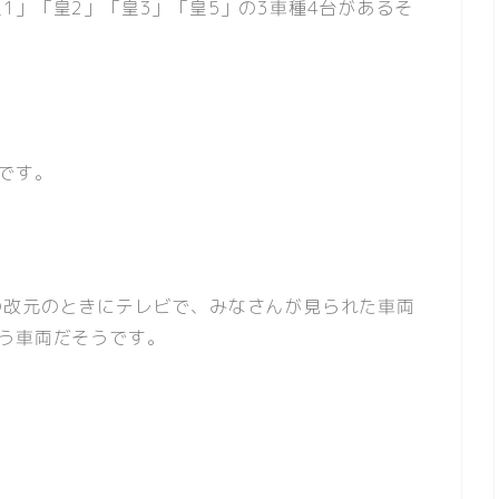
1」「皇2」「皇3」「皇5」の3車種4台があるそ
です。
の改元のときにテレビで、みなさんが見られた車両
う車両だそうです。