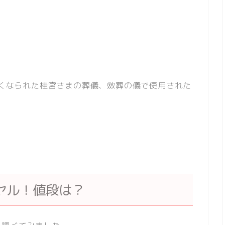
に亡くなられた桂宮さまの葬儀、斂葬の儀で使用された
ヤル！値段は？