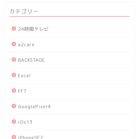
カテゴリー
24時間テレビ
a2care
BACKSTAGE
Excel
FF7
GooglePixel4
iOs13
iPhoneSE2