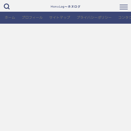
HonuLog～ホヌログ
ホーム
プロフィール
サイトマップ
プライバシーポリシー
コンタ