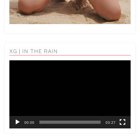
XG | IN THE RAIN
動
画
プ
レ
ー
ヤ
ー
00:00
03:27