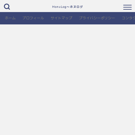
HonuLog～ホヌログ
ホーム
プロフィール
サイトマップ
プライバシーポリシー
コンタ