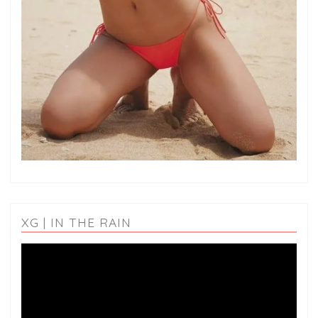
XG | IN THE RAIN
動
画
プ
レ
ー