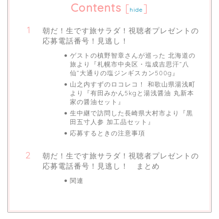
Contents
[
]
hide
朝だ！生です旅サラダ！視聴者プレゼントの
応募電話番号！見逃し！
ゲストの槙野智章さんが巡った 北海道の
旅より『札幌市中央区・塩成吉思汗”八
仙”大通りの塩ジンギスカン500g』
山之内すずのロコレコ！ 和歌山県湯浅町
より『有田みかん5kgと湯浅醤油 丸新本
家の醤油セット』
生中継で訪問した長崎県大村市より『黒
田五寸人参 加工品セット』
応募するときの注意事項
朝だ！生です旅サラダ！視聴者プレゼントの
応募電話番号！見逃し！ まとめ
関連